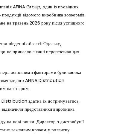
омпанія AFINA Group, один із провідних
ю продукції відомого виробника зоокормів
ане на травень 2026 року після успішного
три південні області: Одеську,
що це принесло значні перспективи для
тнера основними факторами були висока
азначили, що AFINA Distribution
ним партнером.
 Distribution здатна їх дотримуватись,
– відзначили представники виробника.
ду на нові ринки. Директор з дистрибуції
 стане важливим кроком у розвитку