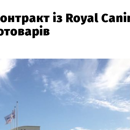
онтракт із Royal Cani
отоварів