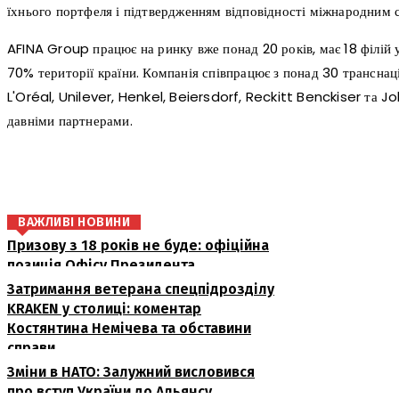
їхнього портфеля і підтвердженням відповідності міжнародним 
AFINA Group працює на ринку вже понад 20 років, має 18 філій 
70% території країни. Компанія співпрацює з понад 30 трансна
L'Oréal, Unilever, Henkel, Beiersdorf, Reckitt Benckiser та J
давніми партнерами.
поділіться
ВАЖЛИВІ НОВИНИ
Призову з 18 років не буде: офіційна
позиція Офісу Президента
Затримання ветерана спецпідрозділу
KRAKEN у столиці: коментар
Костянтина Немічева та обставини
справи
Зміни в НАТО: Залужний висловився
про вступ України до Альянсу