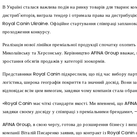
В Україні сталася важлива подія на ринку товарів для тварин: к
дистриб'юторів, виграла тендер і отримала права на дистрибуці
Royal Canin Ukraine. Офіційне стартування співпраці запланов
проходження конкурсу.
Реалізація нової лінійки преміальної продукції спочатку охопить 
Миколаївську та Херсонську. Керівництво AFINA Group вважає, 
зростання обсягів продажів у категорії зоокормів.
Представники Royal Canin підкреслили, що під час вибору пар
логістика, широка географія покриття та значний досвід. Вони з
відповідає всім цим вимогам, завдяки чому компанія стала обра
«Royal Canin має чіткі стандарти якості. Ми впевнені, що AFINA
завдяки своєму досвіду у співпраці з преміальними брендами», 
AFINA Group, в свою чергу, готова до розширення бізнесу і вихо
компанії Віталій Писаренко заявив, що контракт із Royal Canin