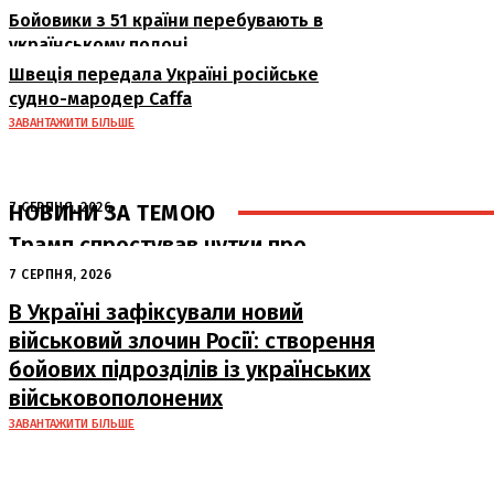
Бойовики з 51 країни перебувають в
українському полоні
Швеція передала Україні російське
судно-мародер Caffa
ЗАВАНТАЖИТИ БІЛЬШЕ
НОВИНИ ЗА ТЕМОЮ
7 СЕРПНЯ, 2026
Трамп спростував чутки про
конфлікт із міністром оборони та
7 СЕРПНЯ, 2026
похвалив його роботу
В Україні зафіксували новий
військовий злочин Росії: створення
бойових підрозділів із українських
військовополонених
ЗАВАНТАЖИТИ БІЛЬШЕ