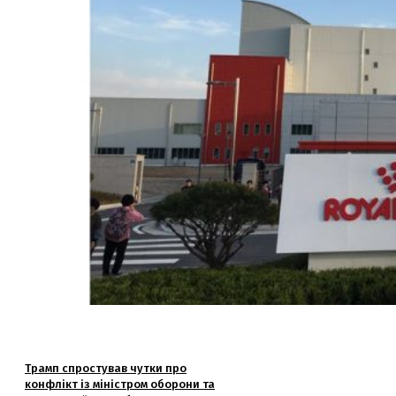
Трамп спростував чутки про
конфлікт із міністром оборони та