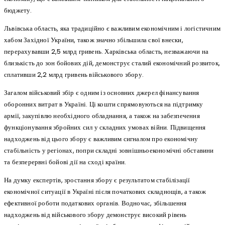
бюджету.
Львівська область, яка традиційно є важливим економічним і логістичним
хабом Західної України, також значно збільшила свої внески,
перерахувавши 2,5 млрд гривень. Харківська область, незважаючи на
близькість до зон бойових дій, демонструє сталий економічний розвиток,
сплативши 2,2 млрд гривень військового збору.
Загалом військовий збір є одним із основних джерел фінансування
оборонних витрат в Україні. Ці кошти спрямовуються на підтримку
армії, закупівлю необхідного обладнання, а також на забезпечення
функціонування збройних сил у складних умовах війни. Підвищення
надходжень від цього збору є важливим сигналом про економічну
стабільність у регіонах, попри складні зовнішньоекономічні обставини
та безперервні бойові дії на сході країни.
На думку експертів, зростання збору є результатом стабілізації
економічної ситуації в Україні після початкових складнощів, а також
ефективної роботи податкових органів. Водночас, збільшення
надходжень від військового збору демонструє високий рівень