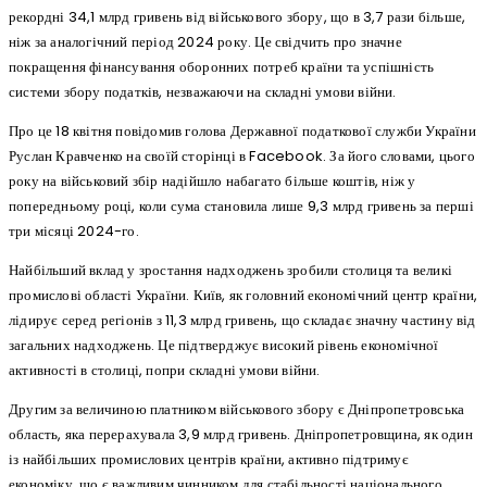
рекордні 34,1 млрд гривень від військового збору, що в 3,7 рази більше,
ніж за аналогічний період 2024 року. Це свідчить про значне
покращення фінансування оборонних потреб країни та успішність
системи збору податків, незважаючи на складні умови війни.
Про це 18 квітня повідомив голова Державної податкової служби України
Руслан Кравченко на своїй сторінці в Facebook. За його словами, цього
року на військовий збір надійшло набагато більше коштів, ніж у
попередньому році, коли сума становила лише 9,3 млрд гривень за перші
три місяці 2024-го.
Найбільший вклад у зростання надходжень зробили столиця та великі
промислові області України. Київ, як головний економічний центр країни,
лідирує серед регіонів з 11,3 млрд гривень, що складає значну частину від
загальних надходжень. Це підтверджує високий рівень економічної
активності в столиці, попри складні умови війни.
Другим за величиною платником військового збору є Дніпропетровська
область, яка перерахувала 3,9 млрд гривень. Дніпропетровщина, як один
із найбільших промислових центрів країни, активно підтримує
економіку, що є важливим чинником для стабільності національного