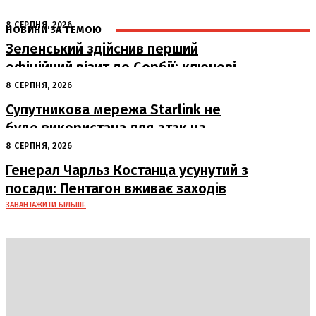
8 СЕРПНЯ, 2026
НОВИНИ ЗА ТЕМОЮ
Зеленський здійснив перший
офіційний візит до Сербії: ключові
переговори з Вучичем
8 СЕРПНЯ, 2026
Супутникова мережа Starlink не
буде використана для атак на
російські пускові установки
8 СЕРПНЯ, 2026
Генерал Чарльз Костанца усунутий з
посади: Пентагон вживає заходів
ЗАВАНТАЖИТИ БІЛЬШЕ
DAILY
INSIDER
Політика
Економіка
Бізнес
Блоги
Світ