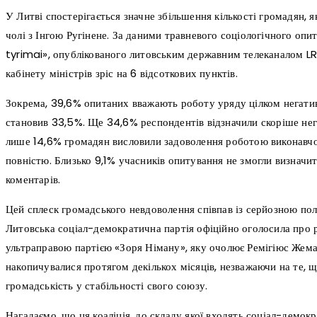
У Литві спостерігається значне збільшення кількості громадян, 
чолі з Інгою Ругінене. За даними травневого соціологічного оп
tyrimai», опублікованого литовським державним телеканалом LRT
кабінету міністрів зріс на 6 відсоткових пунктів.
Зокрема, 39,6% опитаних вважають роботу уряду цілком негативн
становив 33,5%. Ще 34,6% респондентів відзначили скоріше нега
лише 14,6% громадян висловили задоволення роботою виконавчої 
повністю. Близько 9,1% учасників опитування не змогли визначит
коментарів.
Цей сплеск громадського невдоволення співпав із серйозною пол
Литовська соціал-демократична партія офіційно оголосила про р
ультраправою партією «Зоря Німану», яку очолює Ремігіюс Жемай
накопичувалися протягом декількох місяців, незважаючи на те, щ
громадськість у стабільності свого союзу.
Нагадаємо, що ця коаліція, до складу якої входять соціал-демок