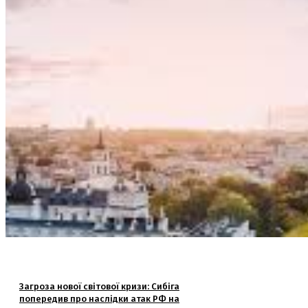
Загроза нової світової кризи: Сибіга
попередив про наслідки атак РФ на