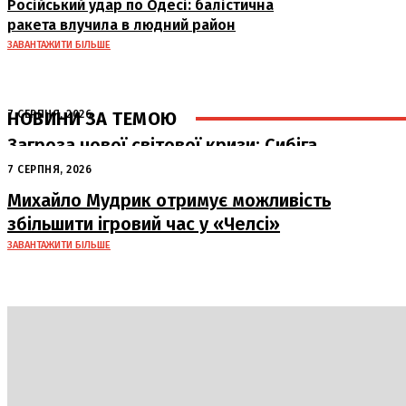
Російський удар по Одесі: балістична
ракета влучила в людний район
ЗАВАНТАЖИТИ БІЛЬШЕ
НОВИНИ ЗА ТЕМОЮ
7 СЕРПНЯ, 2026
Загроза нової світової кризи: Сибіга
попередив про наслідки атак РФ на
7 СЕРПНЯ, 2026
судна
Михайло Мудрик отримує можливість
збільшити ігровий час у «Челсі»
ЗАВАНТАЖИТИ БІЛЬШЕ
Політика
Економіка
Бізнес
Блоги
Світ
Техно