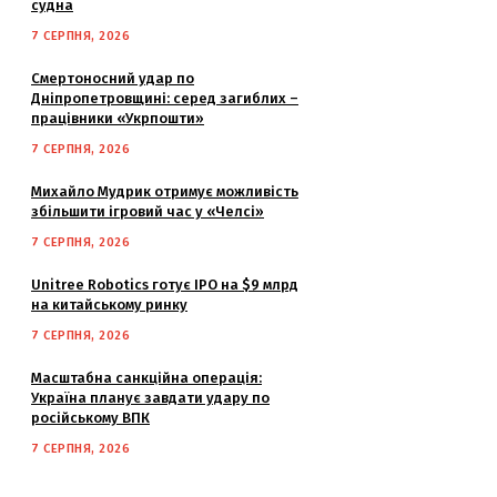
судна
7 СЕРПНЯ, 2026
Смертоносний удар по
Дніпропетровщині: серед загиблих –
працівники «Укрпошти»
7 СЕРПНЯ, 2026
Михайло Мудрик отримує можливість
збільшити ігровий час у «Челсі»
7 СЕРПНЯ, 2026
Unitree Robotics готує IPO на $9 млрд
на китайському ринку
7 СЕРПНЯ, 2026
Масштабна санкційна операція:
Україна планує завдати удару по
російському ВПК
7 СЕРПНЯ, 2026