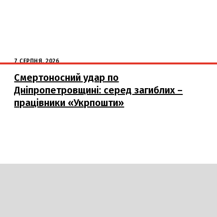
7 СЕРПНЯ, 2026
Смертоносний удар по
Дніпропетровщині: серед загиблих –
працівники «Укрпошти»
DAILY
INSIDER
логії
Авто
Арт
Наука