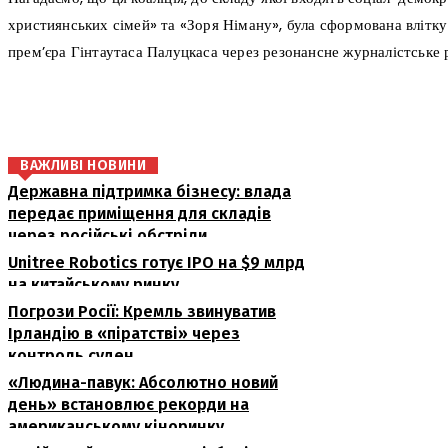
християнських сімей» та «Зоря Німану», була сформована влітку
прем’єра Гінтаутаса Палуцкаса через резонансне журналістське 
поділіться
ВАЖЛИВІ НОВИНИ
Державна підтримка бізнесу: влада
передає приміщення для складів
через російські обстріли
Unitree Robotics готує IPO на $9 млрд
на китайському ринку
Погрози Росії: Кремль звинуватив
Ірландію в «піратстві» через
контроль суден
«Людина-павук: Абсолютно новий
день» встановлює рекорди на
американському кіноринку