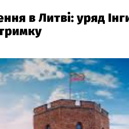
ня в Литві: уряд Інг
дтримку