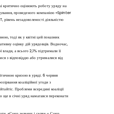
які критично оцінюють роботу уряду на
итування, проведеного компанією «Spinter
, рівень незадоволеності діяльністю
ою, тоді як у квітні цей показник
тивну оцінку дій урядовців. Водночас,
влади, а всього 2,1% підтримали її
ися з відповіддю або утрималися від
ітичною кризою в уряді. 6 червня
озірвання коаліційної угоди з
тайтіс. Проблеми всередині коаліції
о ще в січні уряд намагався переконати
рати, «Союз зелених і селян – Союз