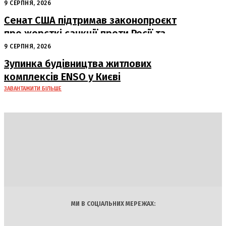
руйнування
9 СЕРПНЯ, 2026
Сенат США підтримав законопроєкт
про жорсткі санкції проти Росії та
Ірану
9 СЕРПНЯ, 2026
Зупинка будівництва житлових
комплексів ENSO у Києві
ЗАВАНТАЖИТИ БІЛЬШЕ
DAILY
INSIDER
Політика
Економіка
Бізнес
Блоги
Світ
Технології
Авто
Арт
Наука
МИ В СОЦІАЛЬНИХ МЕРЕЖАХ: