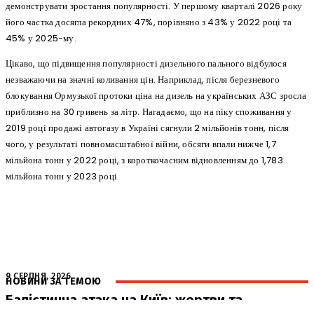
демонструвати зростання популярності. У першому кварталі 2026 року
його частка досягла рекордних 47%, порівняно з 43% у 2022 році та
45% у 2025-му.
Цікаво, що підвищення популярності дизельного пального відбулося
незважаючи на значні коливання цін. Наприклад, після березневого
блокування Ормузької протоки ціна на дизель на українських АЗС зросла
приблизно на 30 гривень за літр. Нагадаємо, що на піку споживання у
2019 році продажі автогазу в Україні сягнули 2 мільйонів тонн, після
чого, у результаті повномасштабної війни, обсяги впали нижче 1,7
мільйона тонн у 2022 році, з короткочасним відновленням до 1,783
мільйона тонн у 2023 році.
9 СЕРПНЯ, 2026
НОВИНИ ЗА ТЕМОЮ
Балістична атака на Київ: жертви та