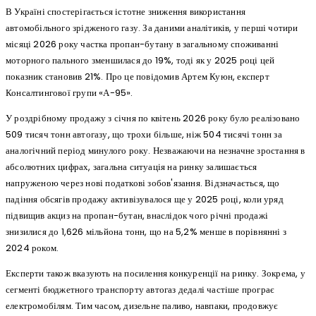
В Україні спостерігається істотне зниження використання
автомобільного зрідженого газу. За даними аналітиків, у перші чотири
місяці 2026 року частка пропан-бутану в загальному споживанні
моторного пального зменшилася до 19%, тоді як у 2025 році цей
показник становив 21%. Про це повідомив Артем Куюн, експерт
Консалтингової групи «А-95».
У роздрібному продажу з січня по квітень 2026 року було реалізовано
509 тисяч тонн автогазу, що трохи більше, ніж 504 тисячі тонн за
аналогічний період минулого року. Незважаючи на незначне зростання в
абсолютних цифрах, загальна ситуація на ринку залишається
напруженою через нові податкові зобов'язання. Відзначається, що
падіння обсягів продажу активізувалося ще у 2025 році, коли уряд
підвищив акциз на пропан-бутан, внаслідок чого річні продажі
знизилися до 1,626 мільйона тонн, що на 5,2% менше в порівнянні з
2024 роком.
Експерти також вказують на посилення конкуренції на ринку. Зокрема, у
сегменті бюджетного транспорту автогаз дедалі частіше програє
електромобілям. Тим часом, дизельне паливо, навпаки, продовжує