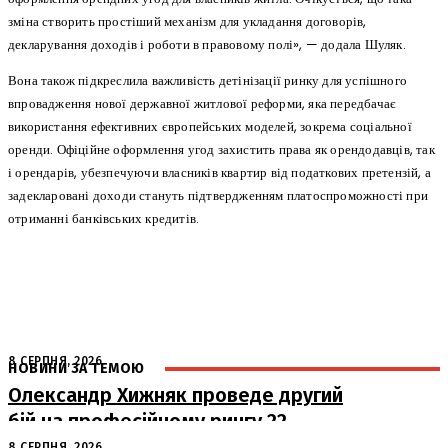
зміна створить простіший механізм для укладання договорів,
декларування доходів і роботи в правовому полі», — додала Шуляк.
Вона також підкреслила важливість детінізації ринку для успішного
впровадження нової державної житлової реформи, яка передбачає
використання ефективних європейських моделей, зокрема соціальної
оренди. Офіційне оформлення угод захистить права як орендодавців, так
і орендарів, убезпечуючи власників квартир від податкових претензій, а
задекларовані доходи стануть підтвердженням платоспроможності при
отриманні банківських кредитів.
8 СЕРПНЯ, 2026
НОВИНИ ЗА ТЕМОЮ
Олександр Хижняк проведе другий
бій на професійному рингу 22
серпня у Львові
8 СЕРПНЯ, 2026