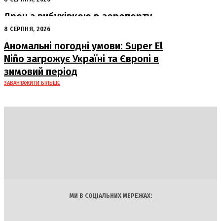
Дрон з вибухівкою в аеропорту
Лейпцига: США підозрюють Росію
8 СЕРПНЯ, 2026
Аномальні погодні умови: Super El
Niño загрожує Україні та Європі в
зимовий період
ЗАВАНТАЖИТИ БІЛЬШЕ
DAILY
INSIDER
Політика
Економіка
Бізнес
Блоги
Світ
Технології
Авто
Арт
Наука
МИ В СОЦІАЛЬНИХ МЕРЕЖАХ: