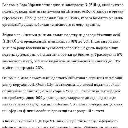
Верховна Рада України затвердила законопроєкт № 15111-д, який суттєво
полегшує податкове навантаження на фізичних осіб, які здають в оренду
нерухомість. Про це повідомила Олена Шуляк, голова Комітету з питань
організації державної влади та місцевого самоврядування.
Згідно з прийнятими змінами, ставка податку на доходи фізичних осіб
(ПДФО) для орендодавців зменшилась з 18% до 5%. Після завершення
звітного року власники нерухомості зобов'язані будуть подати річну
податкову декларацію і сплатити податки до бюджету. Ураховуючи 5%
військового збору, загальне податкове навантаження знизилося до 10%
замість попередніх 23%.
Основною метою цього законодавчого ініціативи є сприяння легалізації
ринку нерухомості. Олена Шуляк зазначила, що високі податки роками
стримували розвиток цього сектора в Україні. Статистика підтверджує
цю проблему: лише 900 українців задекларували доходи від оренди
майна за минулий рік, тоді як приблизно 56 тисяч громадян працюють у
цій сфері як фізичні особи-підприємці на спрощеній системі.
«Зниження ставки ПДФО до 5% значно спростить процес офіційного
оформлення орендних угод для власників житла. Очікується, що така