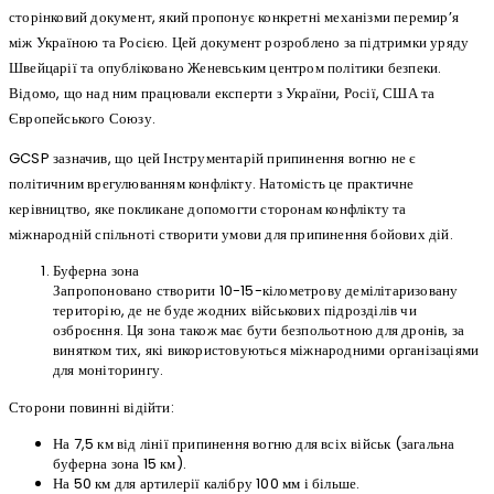
сторінковий документ, який пропонує конкретні механізми перемир’я
між Україною та Росією. Цей документ розроблено за підтримки уряду
Швейцарії та опубліковано Женевським центром політики безпеки.
Відомо, що над ним працювали експерти з України, Росії, США та
Європейського Союзу.
GCSP зазначив, що цей Інструментарій припинення вогню не є
політичним врегулюванням конфлікту. Натомість це практичне
керівництво, яке покликане допомогти сторонам конфлікту та
міжнародній спільноті створити умови для припинення бойових дій.
Буферна зона
Запропоновано створити 10-15-кілометрову демілітаризовану
територію, де не буде жодних військових підрозділів чи
озброєння. Ця зона також має бути безпольотною для дронів, за
винятком тих, які використовуються міжнародними організаціями
для моніторингу.
Сторони повинні відійти:
На 7,5 км від лінії припинення вогню для всіх військ (загальна
буферна зона 15 км).
На 50 км для артилерії калібру 100 мм і більше.