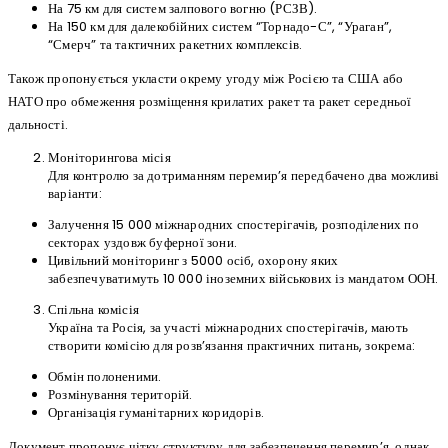
На 75 км для систем залпового вогню (РСЗВ).
На 150 км для далекобійних систем “Торнадо-С”, “Ураган”,
“Смерч” та тактичних ракетних комплексів.
Також пропонується укласти окрему угоду між Росією та США або
НАТО про обмеження розміщення крилатих ракет та ракет середньої
дальності.
Моніторингова місія
Для контролю за дотриманням перемир’я передбачено два можливі
варіанти:
Залучення 15 000 міжнародних спостерігачів, розподілених по
секторах уздовж буферної зони.
Цивільний моніторинг з 5000 осіб, охорону яких
забезпечуватимуть 10 000 іноземних військових із мандатом ООН.
Спільна комісія
Україна та Росія, за участі міжнародних спостерігачів, мають
створити комісію для розв’язання практичних питань, зокрема:
Обмін полоненими.
Розмінування територій.
Організація гуманітарних коридорів.
Документ пропонує чітку структуру для забезпечення перемир’я, однак