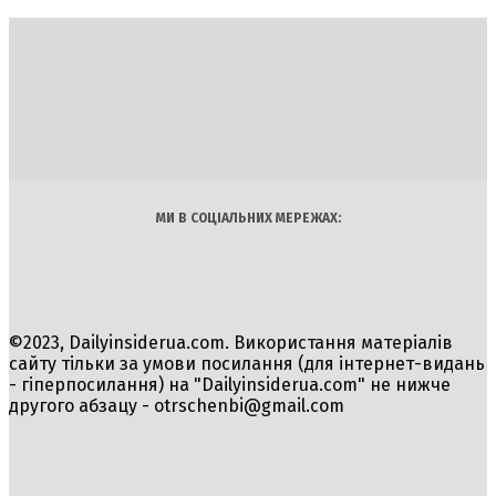
DAILY
INSIDER
Політика
Економіка
Бізнес
Блоги
Світ
Технології
Авто
Арт
Наука
МИ В СОЦІАЛЬНИХ МЕРЕЖАХ:
©2023, Dailyinsiderua.com. Використання матеріалів
сайту тільки за умови посилання (для інтернет-видань
- гіперпосилання) на "Dailyinsiderua.com" не нижче
другого абзацу -
otrschenbi@gmail.com