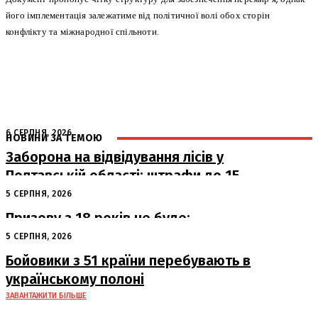
його імплементація залежатиме від політичної волі обох сторін
конфлікту та міжнародної спільноти.
6 СЕРПНЯ, 2026
НОВИНИ ЗА ТЕМОЮ
Заборона на відвідування лісів у
Полтавській області: штрафи до 15
тисяч гривень
5 СЕРПНЯ, 2026
Призову з 18 років не буде:
офіційна позиція Офісу Президента
5 СЕРПНЯ, 2026
Бойовики з 51 країни перебувають в
українському полоні
ЗАВАНТАЖИТИ БІЛЬШЕ