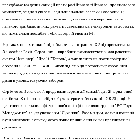
передбачає введення санкцій проти російського військово-промислового
комплексу, згідно з указом Ради національної безпеки і оборони. Ці
обмеження орієнтовані на компанії, що займаються виробництвом
пального для балістичних ракет, постачальників електроніки та лобістів,
які намагалися послабити міжнародний тиск на РФ.
У рамках нових санкцій під обмеження потрапили 32 підприємства та
34 особи з Росії. Серед них – виробники комплектуючих для ракетних
систем "Іскандер", "Ярс" і "Тополь", а також системи протиповітряної
оборони С-300 та С-400. Також під санкції потрапили розробники
техніки радіорозвідки та постачальники високоточних пристроїв, які
діяли в умовах існуючих заборон.
Окрім того, Зеленський продовжив термін дії санкцій для 21 юридичної
особи та 13 фізичних осіб, які були вперше заблоковані в 2023 році. У
цей список потрапили фігури, пов'язані з фінансовою групою "ВС Груп
Менеджмент" та угрупованням "Лужники". Разом з цим, чотири компанії
були виключені з списку через повне припинення їхньої протиправної
діяльності.
Владислав Власюк, уповноважений Президента з питань санкційної