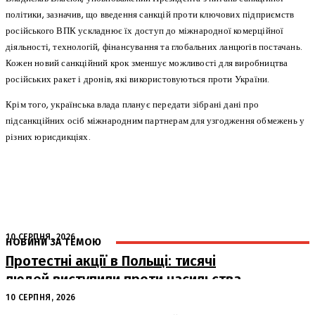
політики, зазначив, що введення санкцій проти ключових підприємств
російського ВПК ускладнює їх доступ до міжнародної комерційної
діяльності, технологій, фінансування та глобальних ланцюгів постачань.
Кожен новий санкційний крок зменшує можливості для виробництва
російських ракет і дронів, які використовуються проти України.
Крім того, українська влада планує передати зібрані дані про
підсанкційних осіб міжнародним партнерам для узгодження обмежень у
різних юрисдикціях.
10 СЕРПНЯ, 2026
НОВИНИ ЗА ТЕМОЮ
Протестні акції в Польщі: тисячі
людей виступили проти насильства
над українцями
10 СЕРПНЯ, 2026