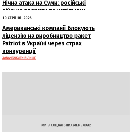
Нічна атака на Суми: російські
війська вдарили по цивільним
об’єктам, є постраждалі
10 СЕРПНЯ, 2026
Американські компанії блокують
ліцензію на виробництво ракет
Patriot в Україні через страх
конкуренції
ЗАВАНТАЖИТИ БІЛЬШЕ
DAILY
INSIDER
Політика
Економіка
Бізнес
Блоги
Світ
Технології
Авто
Арт
Наука
МИ В СОЦІАЛЬНИХ МЕРЕЖАХ: