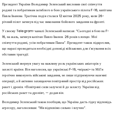
Президент України Володимир Зеленський висловив свої співчуття
родині та побратимам загиблого в бою українського пілота F-16, капітана
Павла Іванова. Трагічна подія сталася 12 квітня 2025 року, коли 26-
річний пілот загинув під час виконання бойового завдання на фронті.
У своєму Telegram-каналі Зеленський написав: “Сьогодні в бою на F-
16, на жаль, загинув капітан Павло Іванов. 26 років хлопцю. Мої
співчуття родині, усім побратимам Павла”. Президент також підкреслив,
що наразі проводяться необхідні доповіді військових для з’ясування всіх
обставин трагедії.
Зеленський звернув увагу на важливу роль українських авіаторів у
захисті країни. Він наголосив, що українські F-16, «міражі» та МіГи
героїчно виконують військові завдання, не лише підтримуючи наземні
операції, а й активно захищаючи повітряний простір від російських
ракет і дронів. «Повітряні сили залучені й до захисту України від
російських ракет та дронів», — додав він.
Володимир Зеленський також пообіцяв, що Україна дасть гідну відповідь
агресору, наголосивши: “Ми відповімо сильно і влучно”.