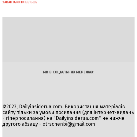
ЗАВАНТАЖИТИ БІЛЬШЕ
DAILY
INSIDER
Політика
Економіка
Бізнес
Блоги
Світ
Технології
Авто
Арт
Наука
МИ В СОЦІАЛЬНИХ МЕРЕЖАХ:
©2023, Dailyinsiderua.com. Використання матеріалів
сайту тільки за умови посилання (для інтернет-видань
- гіперпосилання) на "Dailyinsiderua.com" не нижче
другого абзацу -
otrschenbi@gmail.com