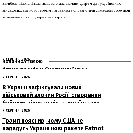
Загибель пілота Павла Іванова стала важким ударом для українських
військових, але його героїзм і відданість справі стали символом боротьби
за незалежність і суверенітет України.
7 СЕРПНЯ, 2026
НОВИНИ ЗА ТЕМОЮ
Атака дронів у Єкатеринбурзі:
загорівся склад Wildberries
7 СЕРПНЯ, 2026
В Україні зафіксували новий
військовий злочин Росії: створення
бойових підрозділів із українських
військовополонених
7 СЕРПНЯ, 2026
Трамп пояснив, чому США не
нададуть Україні нові ракети Patriot