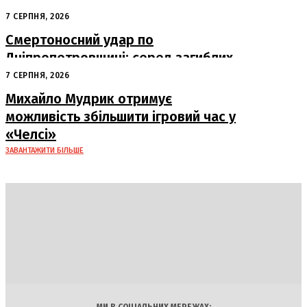
судна
7 СЕРПНЯ, 2026
Смертоносний удар по
Дніпропетровщині: серед загиблих
– працівники «Укрпошти»
7 СЕРПНЯ, 2026
Михайло Мудрик отримує
можливість збільшити ігровий час у
«Челсі»
ЗАВАНТАЖИТИ БІЛЬШЕ
DAILY
INSIDER
Політика
Економіка
Бізнес
Блоги
Світ
Технології
Авто
Арт
Наука