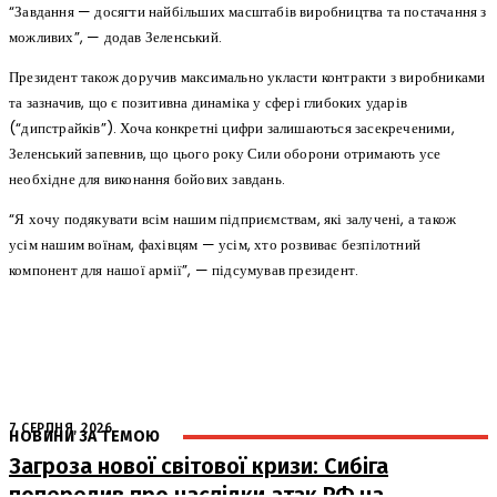
“Завдання — досягти найбільших масштабів виробництва та постачання з
можливих”, — додав Зеленський.
Президент також доручив максимально укласти контракти з виробниками
та зазначив, що є позитивна динаміка у сфері глибоких ударів
(“дипстрайків”). Хоча конкретні цифри залишаються засекреченими,
Зеленський запевнив, що цього року Сили оборони отримають усе
необхідне для виконання бойових завдань.
“Я хочу подякувати всім нашим підприємствам, які залучені, а також
усім нашим воїнам, фахівцям — усім, хто розвиває безпілотний
компонент для нашої армії”, — підсумував президент.
7 СЕРПНЯ, 2026
НОВИНИ ЗА ТЕМОЮ
Загроза нової світової кризи: Сибіга
попередив про наслідки атак РФ на