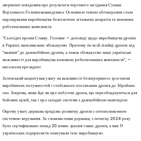
зверненні повідомив про результати чергового засідання Ставки
Верховного Головнокомандувача. Основною темою обговорення стало
нарощування виробництва безпілотних літальних апаратів та наземних
роботизованих комплексів.
“Сьогодні провів Ставку. Головне — доповіді щодо виробництва дронів
в Україні; максимально збільшуємо. Причому по всій лінійці дронів: від
“мавіків” до далекобійних дронів, а також збільшуємо наші українські
можливості для виробництва наземних роботизованих комплексів”, —
наголосив президент.
Зеленський акцентував увагу на важливості безперервного зростання
виробничих потужностей і стабільного постачання дронів до Збройних
сил. Зокрема, мова йде як про побутові дрони, що переобладнуються для
бойових цілей, так і про складні системи з далекобійною навігацією.
Окрему увагу держава приділяє розвитку дронів з оптоволоконною
системою керування. За словами глави держави, з початку 2024 року
було сертифіковано понад 20 нових зразків таких дронів, а вже 11
українських підприємств опанували їхнє виробництво.