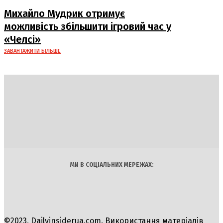
Михайло Мудрик отримує
можливість збільшити ігровий час у
«Челсі»
ЗАВАНТАЖИТИ БІЛЬШЕ
DAILY
INSIDER
Політика
Економіка
Бізнес
Блоги
Світ
Технології
Авто
Арт
Наука
МИ В СОЦІАЛЬНИХ МЕРЕЖАХ:
©2023, Dailyinsiderua.com. Використання матеріалів