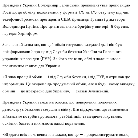
Президент України Володимир Зеленський прокоментував пропозицію
Росії щодо обміну полоненими у форматі 175 на 175, озвучену під час
телефонної розмови президента США Дональда Трампа і диктатора
Володимира Путіна. Про це він заявив на брифінгу ввечері 18 березня,
передає Укрінформ.
Зеленський зазначив, що цей обмін готувався заздалегідь, і він був
поінформований про це від Служби безпеки України та Головного
управління розвідки (ГУР). За його словами, обмін полоненими є
позитивним кроком для України.
«Я знав про цей обмін — і від Служби безпеки, і від ГУР, я отримав цю
інформацію. Це заздалегідь продуманий обмін, але в будь-якому випадку,
обміни — це прекрасно для України», — сказав Зеленський.
Президент України також наголосив, що повернення полонених
демонструє бажання завершити війну. Він підкреслив, що звільненим
військовим потрібна допомога, реабілітація та медичне лікування,
оскільки багато з них мають важкі поранення.
«Віддати всіх полонених, я вважаю, що це — продемонструвати волю,