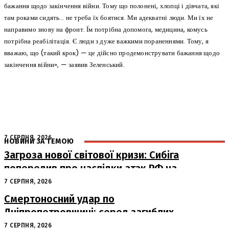
бажання щодо закінчення війни. Тому що полонені, хлопці і дівчата, які
там роками сидять… не треба їх боятися. Ми адекватні люди. Ми їх не
направимо знову на фронт. Їм потрібна допомога, медицина, комусь
потрібна реабілітація. Є люди з дуже важкими пораненнями. Тому, я
вважаю, що (такий крок) — це дійсно продемонструвати бажання щодо
закінчення війни», — заявив Зеленський.
7 СЕРПНЯ, 2026
НОВИНИ ЗА ТЕМОЮ
Загроза нової світової кризи: Сибіга
попередив про наслідки атак РФ на
судна
7 СЕРПНЯ, 2026
Смертоносний удар по
Дніпропетровщині: серед загиблих
– працівники «Укрпошти»
7 СЕРПНЯ, 2026