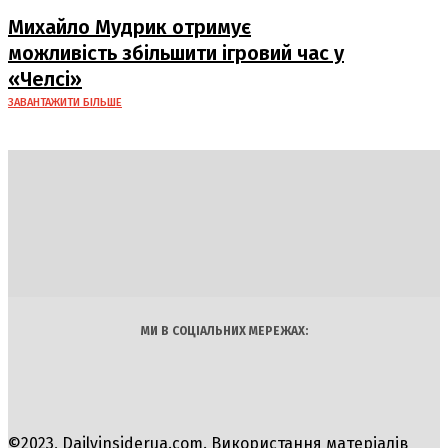
Михайло Мудрик отримує
можливість збільшити ігровий час у
«Челсі»
ЗАВАНТАЖИТИ БІЛЬШЕ
DAILY
INSIDER
Політика
Економіка
Бізнес
Блоги
Світ
Технології
Авто
Арт
Наука
МИ В СОЦІАЛЬНИХ МЕРЕЖАХ:
©2023, Dailyinsiderua.com. Використання матеріалів