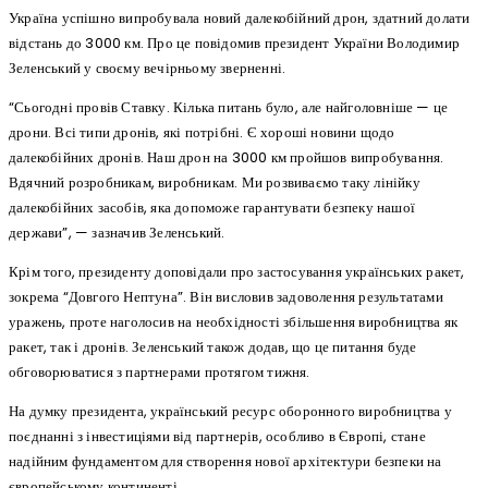
Україна успішно випробувала новий далекобійний дрон, здатний долати
відстань до 3000 км. Про це повідомив президент України Володимир
Зеленський у своєму вечірньому зверненні.
“Сьогодні провів Ставку. Кілька питань було, але найголовніше — це
дрони. Всі типи дронів, які потрібні. Є хороші новини щодо
далекобійних дронів. Наш дрон на 3000 км пройшов випробування.
Вдячний розробникам, виробникам. Ми розвиваємо таку лінійку
далекобійних засобів, яка допоможе гарантувати безпеку нашої
держави”, — зазначив Зеленський.
Крім того, президенту доповідали про застосування українських ракет,
зокрема “Довгого Нептуна”. Він висловив задоволення результатами
уражень, проте наголосив на необхідності збільшення виробництва як
ракет, так і дронів. Зеленський також додав, що це питання буде
обговорюватися з партнерами протягом тижня.
На думку президента, український ресурс оборонного виробництва у
поєднанні з інвестиціями від партнерів, особливо в Європі, стане
надійним фундаментом для створення нової архітектури безпеки на
європейському континенті.