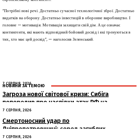
“Потрібні нові речі. Достатньо сучасної технологічної зброї. Достатньо
видатків на оборону. Достатньо інвестицій в оборонне виробництво. І
головне — мотивація. Мотивація захищати свій дім. А це означає
контингенти, які мають відповідний бойовий досвід і які тренуються в
тих, хто має цей досвід”, — наголосив Зеленський.
7 СЕРПНЯ, 2026
НОВИНИ ЗА ТЕМОЮ
Загроза нової світової кризи: Сибіга
попередив про наслідки атак РФ на
судна
7 СЕРПНЯ, 2026
Смертоносний удар по
Дніпропетровщині: серед загиблих
– працівники «Укрпошти»
7 СЕРПНЯ, 2026