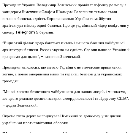
Президент України Володимир Зеленський провів телефонну розмову з
канцлером Німеччини Олафом Шольцом. Головними темами стали
питання безпеки, єдність Європи навколо України та майбутня
архітектура міжнародної безпеки. Про це український лідер повідомив у
своєму Telegram 5 березня.
“Відвертий діалог щодо багатьох питань і нашого бачення майбутньої
архітектури безпеки. Розраховуємо на єдність Європи навколо України й
працюємо для цього”, – зазначив Зеленський.
Президент наголосив, що метою України є не тимчасове припинення
вогню, а повне завершення війни та гарантії безпеки для українських
громадян.
“Ми всі хочемо безпечного майбутнього для наших людей, і ми знаємо,
що цього реально досягти завдяки скоординованості та лідерству США”,
– додав Зеленський.
Окремо глава держави подякував Німеччині за допомогу у зміцненні
української протиповітряної оборони.