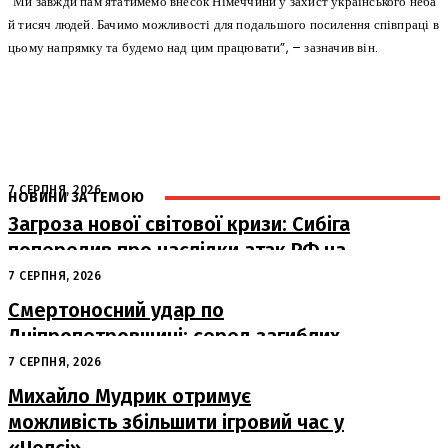
“Ми завжди пам’ятатимемо внесок Німеччини у захист українського неба
й тисяч людей. Бачимо можливості для подальшого посилення співпраці в
цьому напрямку та будемо над цим працювати”, – зазначив він.
7 СЕРПНЯ, 2026
НОВИНИ ЗА ТЕМОЮ
Загроза нової світової кризи: Сибіга
попередив про наслідки атак РФ на
судна
7 СЕРПНЯ, 2026
Смертоносний удар по
Дніпропетровщині: серед загиблих
– працівники «Укрпошти»
7 СЕРПНЯ, 2026
Михайло Мудрик отримує
можливість збільшити ігровий час у