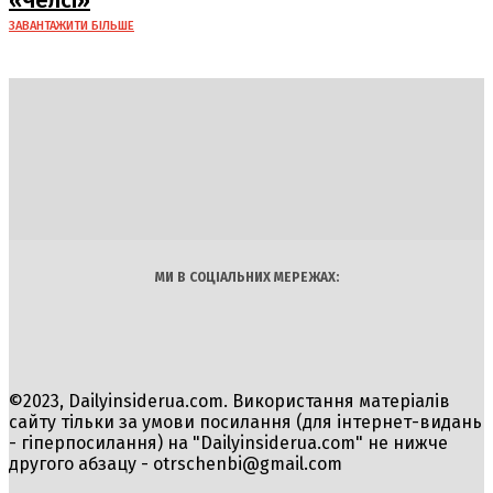
«Челсі»
ЗАВАНТАЖИТИ БІЛЬШЕ
DAILY
INSIDER
Політика
Економіка
Бізнес
Блоги
Світ
Технології
Авто
Арт
Наука
МИ В СОЦІАЛЬНИХ МЕРЕЖАХ:
©2023, Dailyinsiderua.com. Використання матеріалів
сайту тільки за умови посилання (для інтернет-видань
- гіперпосилання) на "Dailyinsiderua.com" не нижче
другого абзацу -
otrschenbi@gmail.com