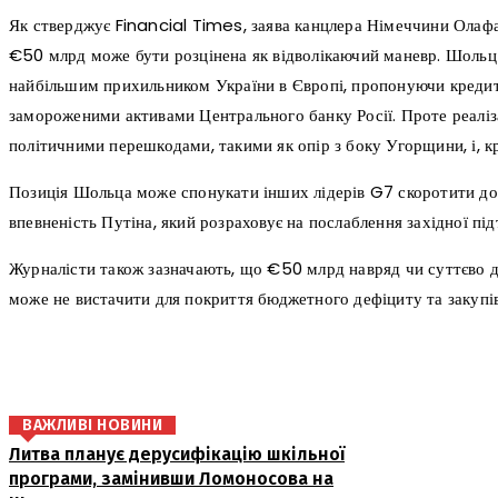
Як стверджує Financial Times, заява канцлера Німеччини Олаф
€50 млрд може бути розцінена як відволікаючий маневр. Шольц
найбільшим прихильником України в Європі, пропонуючи кредит
замороженими активами Центрального банку Росії. Проте реаліз
політичними перешкодами, такими як опір з боку Угорщини, і, кр
Позиція Шольца може спонукати інших лідерів G7 скоротити до
впевненість Путіна, який розраховує на послаблення західної пі
Журналісти також зазначають, що €50 млрд навряд чи суттєво до
може не вистачити для покриття бюджетного дефіциту та закупів
поділіться
ВАЖЛИВІ НОВИНИ
Литва планує дерусифікацію шкільної
програми, замінивши Ломоносова на