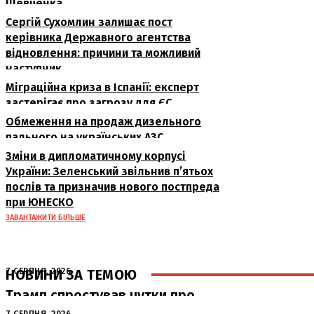
Шевченка
Сергій Сухомлин залишає пост
керівника Державного агентства
відновлення: причини та можливий
наступник
Міграційна криза в Іспанії: експерт
застерігає про загрозу для ЄС
Обмеження на продаж дизельного
пального на українських АЗС
Зміни в дипломатичному корпусі
України: Зеленський звільнив п’ятьох
послів та призначив нового постпреда
при ЮНЕСКО
ЗАВАНТАЖИТИ БІЛЬШЕ
НОВИНИ ЗА ТЕМОЮ
7 СЕРПНЯ, 2026
Трамп спростував чутки про
конфлікт із міністром оборони та
7 СЕРПНЯ, 2026