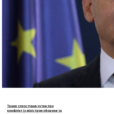
Трамп спростував чутки про
конфлікт із міністром оборони та