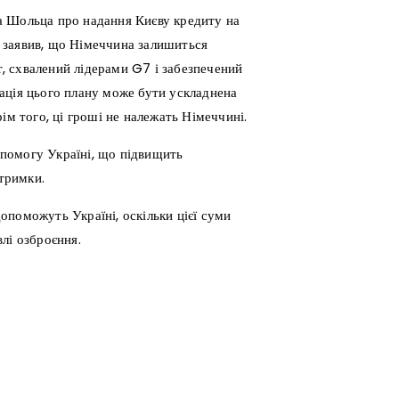
а Шольца про надання Києву кредиту на
 заявив, що Німеччина залишиться
, схвалений лідерами G7 і забезпечений
ація цього плану може бути ускладнена
ім того, ці гроші не належать Німеччині.
помогу Україні, що підвищить
дтримки.
поможуть Україні, оскільки цієї суми
лі озброєння.