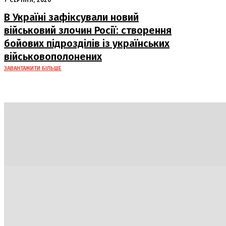
похвалив його роботу
В Україні зафіксували новий
військовий злочин Росії: створення
бойових підрозділів із українських
військовополонених
ЗАВАНТАЖИТИ БІЛЬШЕ
Політика
Економіка
Бізнес
Блоги
Світ
Техно