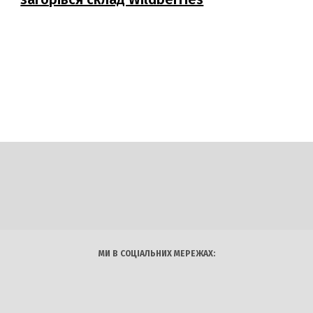
DAILY
INSIDER
логії
Авто
Арт
Наука
МИ В СОЦІАЛЬНИХ МЕРЕЖАХ: