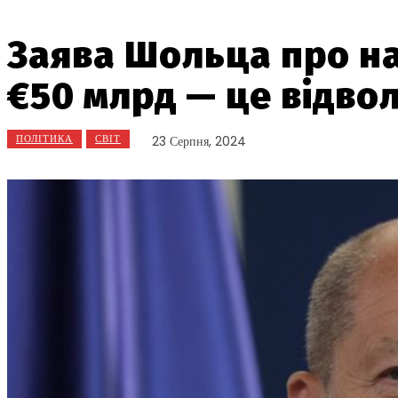
Заява Шольца про на
€50 млрд — це відво
ПОЛІТИКА
СВІТ
23 Серпня, 2024