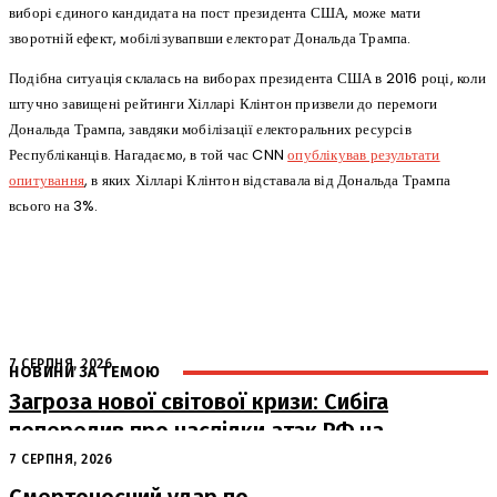
виборі єдиного кандидата на пост президента США, може мати
зворотній ефект, мобілізувапвши електорат Дональда Трампа.
Подібна ситуація склалась на виборах президента США в 2016 році, коли
штучно завищені рейтинги Хілларі Клінтон призвели до перемоги
Дональда Трампа, завдяки мобілізації електоральних ресурсів
Республіканців. Нагадаємо, в той час CNN
опублікував результати
опитування
, в яких Хілларі Клінтон відставала від Дональда Трампа
всього на 3%.
7 СЕРПНЯ, 2026
НОВИНИ ЗА ТЕМОЮ
Загроза нової світової кризи: Сибіга
попередив про наслідки атак РФ на
судна
7 СЕРПНЯ, 2026