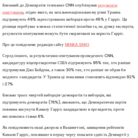
Близький до Демократів телеканал CNN опублікував
результати
опитування
, згідно якого, на загальнонаціональному рівні Трампа
підтримують 49% зареєстрованих виборців проти 46% у Гарріс. Ця
різниця перебуває в межах статистичної похибки та, на думку експертів,
результати опитування можуть бути скориговані на користь Гарріс.
Про це повідомляє редакція сайту
NENKA ІНФО
Серед іншого, за результатами опитування проведеного CNN,
кандидатуру віцепрезидентки США підтримують 95% тих, хто раніше
підтримував Джо Байдена, а також 30% тих, хто раніше не обрав би
жодного з кандидатів. У Трампа ці показники становлять відповідно 92%
і 27%.
Близько трьох чвертей виборців-демократів та виборців, які
підтримують демократів (76%), вважають, що Демократична партія
повинна висунути Камалу Гарріс кандидаткою в президенти, проти
висловились тільки 6%.
Як повідомляють наші джерела в Вашингтоні, завищення рейтингів
Камали Гарріс, покликане в першу чергу показати єдність Демпартії у