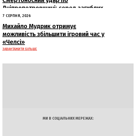
Смертоносний удар по
Дніпропетровщині: серед загиблих
– працівники «Укрпошти»
7 СЕРПНЯ, 2026
Михайло Мудрик отримує
можливість збільшити ігровий час у
«Челсі»
ЗАВАНТАЖИТИ БІЛЬШЕ
DAILY
INSIDER
Політика
Економіка
Бізнес
Блоги
Світ
Технології
Авто
Арт
Наука
МИ В СОЦІАЛЬНИХ МЕРЕЖАХ: