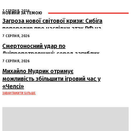
7 СЕРПНЯ, 2026
НОВИНИ ЗА ТЕМОЮ
Загроза нової світової кризи: Сибіга
попередив про наслідки атак РФ на
судна
7 СЕРПНЯ, 2026
Смертоносний удар по
Дніпропетровщині: серед загиблих
– працівники «Укрпошти»
7 СЕРПНЯ, 2026
Михайло Мудрик отримує
можливість збільшити ігровий час у
«Челсі»
ЗАВАНТАЖИТИ БІЛЬШЕ
DAILY
INSIDER