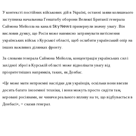
У контексті постійних військових дій в Україні, останні заяви колишнього
заступника начальника Генштабу оборони Великої Британії генерала
Саймона Мейолла на каналі Sky News привернули значну увагу. Він
висловив думку, що Росія може навмисно затримувати витіснення
українських військ з Курської області, щоб ослабити український опір на
інших важливих ділянках фронту.
За словами генерала Саймона Мейолла, концентрація українських сил і
західної зброї в Курській області може відволікати увагу від
пріоритетніших напрямків, таких, як Донбас.
«Це може мати неприємні наслідки для українців, оскільки вони ввезли
досить багато іноземної техніки, і вони можуть просто сидіти там,
керовані росіянами, не чинячи реального впливу на те, що відбувається в
Донбасі», – сказав генерал.