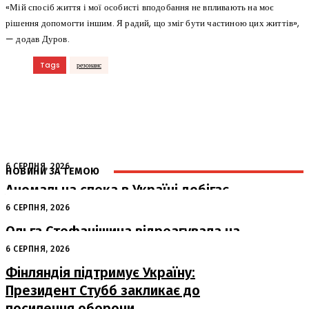
«Мій спосіб життя і мої особисті вподобання не впливають на моє
рішення допомогти іншим. Я радий, що зміг бути частиною цих життів»,
— додав Дуров.
Tags
резонанс
6 СЕРПНЯ, 2026
НОВИНИ ЗА ТЕМОЮ
Аномальна спека в Україні добігає
кінця: очікується похолодання
6 СЕРПНЯ, 2026
Ольга Стефанішина відреагувала на
підозри від НАБУ та САП
6 СЕРПНЯ, 2026
Фінляндія підтримує Україну:
Президент Стубб закликає до
посилення оборони