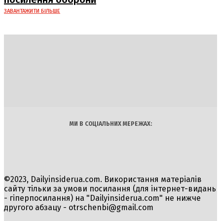
ЗАВАНТАЖИТИ БІЛЬШЕ
DAILY
INSIDER
Політика
Економіка
Бізнес
Блоги
Світ
Технології
Авто
Арт
Наука
МИ В СОЦІАЛЬНИХ МЕРЕЖАХ:
©2023, Dailyinsiderua.com. Використання матеріалів
сайту тільки за умови посилання (для інтернет-видань
- гіперпосилання) на "Dailyinsiderua.com" не нижче
другого абзацу -
otrschenbi@gmail.com