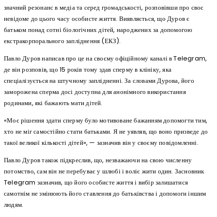
значний резонанс в медіа та серед громадськості, розповівши про своє
невідоме до цього часу особисте життя. Виявляється, що Дуров є
батьком понад сотні біологічних дітей, народжених за допомогою
екстракорпорального запліднення (ЕКЗ).
Павло Дуров написав про це на своєму офіційному каналі в Telegram,
де він розповів, що 15 років тому здав сперму в клініку, яка
спеціалізується на штучному заплідненні. За словами Дурова, його
заморожена сперма досі доступна для анонімного використання
родинами, які бажають мати дітей.
«Моє рішення здати сперму було мотивоване бажанням допомогти тим,
хто не міг самостійно стати батьками. Я не уявляв, що воно призведе до
такої великої кількості дітей», — зазначив він у своєму повідомленні.
Павло Дуров також підкреслив, що, незважаючи на свою численну
потомство, сам він не перебуває у шлюбі і воліє жити один. Засновник
Telegram зазначив, що його особисте життя і вибір залишатися
самотнім не змінюють його ставлення до батьківства і допомоги іншим
людям.