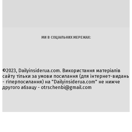
INSIDER
Політика
Економіка
Бізнес
Блоги
Світ
Технології
Авто
Арт
Наука
МИ В СОЦІАЛЬНИХ МЕРЕЖАХ:
©2023, Dailyinsiderua.com. Використання матеріалів
сайту тільки за умови посилання (для інтернет-видань
- гіперпосилання) на "Dailyinsiderua.com" не нижче
другого абзацу -
otrschenbi@gmail.com