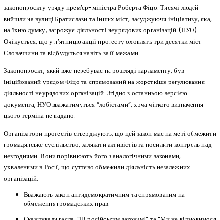
законопроєкту уряду прем’єр-міністра Роберта Фіцо. Тисячі людей
вийшли на вулиці Братислави та інших міст, засуджуючи ініціативу, яка,
на їхню думку, загрожує діяльності неурядових організацій (НУО).
Очікується, що у п’ятницю акції протесту охоплять три десятки міст
Словаччини та відбудуться навіть за її межами.
Законопроєкт, який вже перебуває на розгляді парламенту, був
ініційований урядом Фіцо та спрямований на жорсткіше регулювання
діяльності неурядових організацій. Згідно з останньою версією
документа, НУО вважатимуться “лобістами”, хоча чіткого визначення
цього терміна не надано.
Організатори протестів стверджують, що цей закон має на меті обмежити
громадянське суспільство, залякати активістів та посилити контроль над
незгодними. Вони порівнюють його з аналогічними законами,
ухваленими в Росії, що суттєво обмежили діяльність незалежних
організацій.
Вважають закон антидемократичним та спрямованим на
обмеження громадських прав.
Скандували гасла: “Ні російським законам!” та “Ми не відмовимося