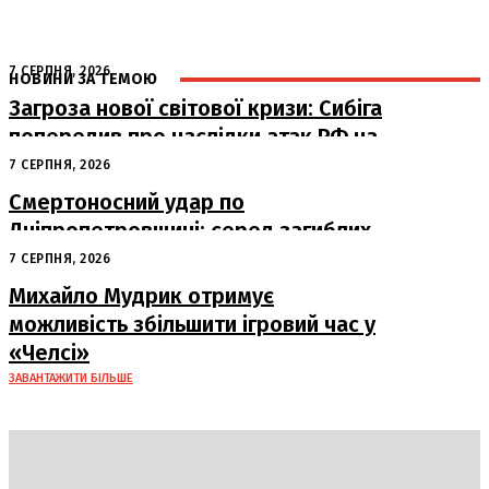
7 СЕРПНЯ, 2026
НОВИНИ ЗА ТЕМОЮ
Загроза нової світової кризи: Сибіга
попередив про наслідки атак РФ на
судна
7 СЕРПНЯ, 2026
Смертоносний удар по
Дніпропетровщині: серед загиблих
– працівники «Укрпошти»
7 СЕРПНЯ, 2026
Михайло Мудрик отримує
можливість збільшити ігровий час у
«Челсі»
ЗАВАНТАЖИТИ БІЛЬШЕ
DAILY