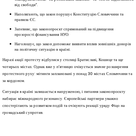
від свободи”.
Наполягають, що закон порушує Конституцію Словаччини та
правила ЄС.
Запевняє, що законопроєкт спрямований на підвищення
прозорості фінансування НУО.
Наголошує, що закон допоможе виявити вплив зовнішніх донорів
на політичну ситуацію в країні.
Наразі акції протесту відбулися у столиці Братиславі, Кошице та ще
чотирьох містах. Однак вже у п’ятницю очікується значне розширення
протестного руху: мітинги заплановані у понад 30 містах Словаччини та
за кордоном.
Ситуація в країні залишається напруженою, і питання законопроєкту
набирає міжнародного резонансу. Європейські партнери уважно
спостерігають за розвитком подій та очікують реакції уряду Фіцо на
громадський супротив.