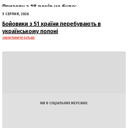
Призову з 18 років не буде:
офіційна позиція Офісу Президента
5 СЕРПНЯ, 2026
Бойовики з 51 країни перебувають в
українському полоні
ЗАВАНТАЖИТИ БІЛЬШЕ
DAILY
INSIDER
Політика
Економіка
Бізнес
Блоги
Світ
Технології
Авто
Арт
Наука
МИ В СОЦІАЛЬНИХ МЕРЕЖАХ: