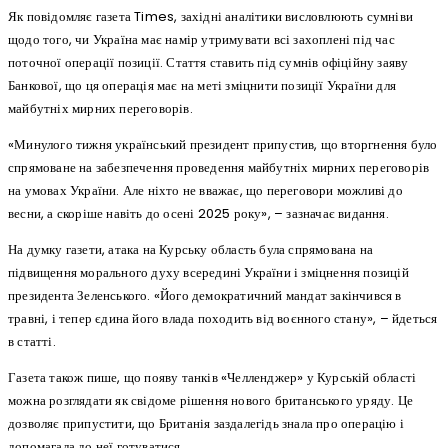
Як повідомляє газета Times, західні аналітики висловлюють сумніви
щодо того, чи Україна має намір утримувати всі захоплені під час
поточної операції позиції. Стаття ставить під сумнів офіційну заяву
Банкової, що ця операція має на меті зміцнити позиції України для
майбутніх мирних переговорів.
«Минулого тижня український президент припустив, що вторгнення було
спрямоване на забезпечення проведення майбутніх мирних переговорів
на умовах України. Але ніхто не вважає, що переговори можливі до
весни, а скоріше навіть до осені 2025 року», – зазначає видання.
На думку газети, атака на Курську область була спрямована на
підвищення морального духу всередині України і зміцнення позицій
президента Зеленського. «Його демократичний мандат закінчився в
травні, і тепер єдина його влада походить від воєнного стану», – йдеться
в статті.
Газета також пише, що появу танків «Челленджер» у Курській області
можна розглядати як свідоме рішення нового британського уряду. Це
дозволяє припустити, що Британія заздалегідь знала про операцію і
допомагала до неї готуватися.