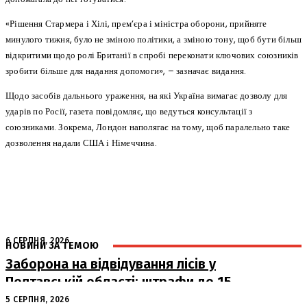
«Рішення Стармера і Хілі, прем’єра і міністра оборони, прийняте
минулого тижня, було не зміною політики, а зміною тону, щоб бути більш
відкритими щодо ролі Британії в спробі переконати ключових союзників
зробити більше для надання допомоги», – зазначає видання.
Щодо засобів дальнього ураження, на які Україна вимагає дозволу для
ударів по Росії, газета повідомляє, що ведуться консультації з
союзниками. Зокрема, Лондон наполягає на тому, щоб паралельно таке
дозволення надали США і Німеччина.
6 СЕРПНЯ, 2026
НОВИНИ ЗА ТЕМОЮ
Заборона на відвідування лісів у
Полтавській області: штрафи до 15
тисяч гривень
5 СЕРПНЯ, 2026