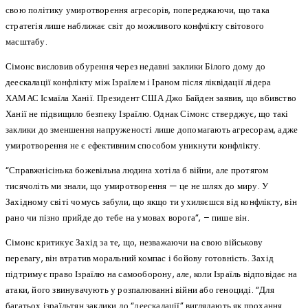
свою політику умиротворення агресорів, попереджаючи, що така
стратегія лише наближає світ до можливого конфлікту світового
масштабу.
Сімонс висловив обурення через недавні заклики Білого дому до
деескалації конфлікту між Ізраїлем і Іраном після ліквідації лідера
ХАМАС Ісмаїла Ханії. Президент США Джо Байден заявив, що вбивство
Ханії не підвищило безпеку Ізраїлю. Однак Сімонс стверджує, що такі
заклики до зменшення напруженості лише допомагають агресорам, адже
умиротворення не є ефективним способом уникнути конфлікту.
“Справжнісінька божевільна людина хотіла б війни, але протягом
тисячоліть ми знали, що умиротворення — це не шлях до миру. У
Західному світі чомусь забули, що якщо ти ухиляєшся від конфлікту, він
рано чи пізно прийде до тебе на умовах ворога”, – пише він.
Сімонс критикує Захід за те, що, незважаючи на свою військову
перевагу, він втратив моральний компас і бойову готовність. Захід
підтримує право Ізраїлю на самооборону, але, коли Ізраїль відповідає на
атаки, його звинувачують у розпалюванні війни або геноциді. “Для
багатьох ізраїльтян заклики до “деескалації” виглядають як прохання