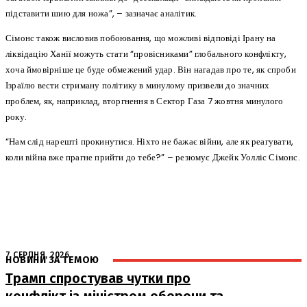
підставити шию для ножа”, – зазначає аналітик.
Сімонс також висловив побоювання, що можливі відповіді Ірану на
ліквідацію Ханії можуть стати “провісниками” глобального конфлікту,
хоча ймовірніше це буде обмежений удар. Він нагадав про те, як спроби
Ізраїлю вести стриману політику в минулому призвели до значних
проблем, як, наприклад, вторгнення в Сектор Газа 7 жовтня минулого
року.
“Нам слід нарешті прокинутися. Ніхто не бажає війни, але як реагувати,
коли війна вже прагне прийти до тебе?” – резюмує Джейк Уолліс Сімонс.
7 СЕРПНЯ, 2026
НОВИНИ ЗА ТЕМОЮ
Трамп спростував чутки про
конфлікт із міністром оборони та