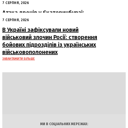
похвалив його роботу
7 СЕРПНЯ, 2026
Атака дронів у Єкатеринбурзі:
загорівся склад Wildberries
7 СЕРПНЯ, 2026
В Україні зафіксували новий
військовий злочин Росії: створення
бойових підрозділів із українських
військовополонених
ЗАВАНТАЖИТИ БІЛЬШЕ
DAILY
INSIDER
Політика
Економіка
Бізнес
Блоги
Світ
Технології
Авто
Арт
Наука
МИ В СОЦІАЛЬНИХ МЕРЕЖАХ: