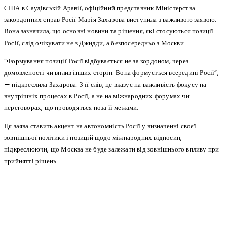
США в Саудівській Аравії, офіційний представник Міністерства
закордонних справ Росії Марія Захарова виступила з важливою заявою.
Вона зазначила, що основні новини та рішення, які стосуються позиції
Росії, слід очікувати не з Джидди, а безпосередньо з Москви.
“Формування позиції Росії відбувається не за кордоном, через
домовленості чи вплив інших сторін. Вона формується всередині Росії”,
— підкреслила Захарова. З її слів, це вказує на важливість фокусу на
внутрішніх процесах в Росії, а не на міжнародних форумах чи
переговорах, що проводяться поза її межами.
Ця заява ставить акцент на автономність Росії у визначенні своєї
зовнішньої політики і позицій щодо міжнародних відносин,
підкреслюючи, що Москва не буде залежати від зовнішнього впливу при
прийнятті рішень.