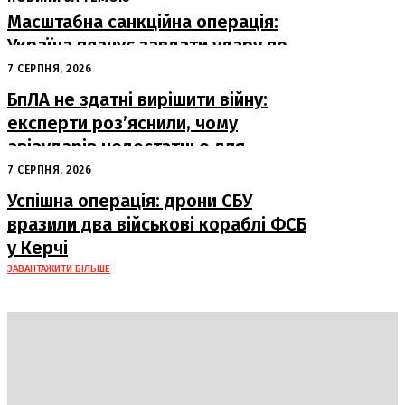
Масштабна санкційна операція:
Україна планує завдати удару по
російському ВПК
7 СЕРПНЯ, 2026
БпЛА не здатні вирішити війну:
експерти роз’яснили, чому
авіаударів недостатньо для
досягнення миру
7 СЕРПНЯ, 2026
Успішна операція: дрони СБУ
вразили два військові кораблі ФСБ
у Керчі
ЗАВАНТАЖИТИ БІЛЬШЕ
DAILY
INSIDER