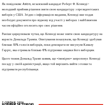
Як повідомляє Axios, незалежний кандидат Роберт Ф. Кеннеді-
молодший прийняв рішення зняти свою кандидатуру з президентських
виборів у США. Згідно з інформацією видання, Кеннеді вже подав
необхідні документи про відмову від участі у виборах і найближчим
часом офіційно оголосить про своє рішення.
Раніше циркулювали чутки, що Кеннеді може зняти свою кандидатуру на
користь Дональда Трампа. Опитування показували, що Кеннеді здобував
близько 10% голосів виборців, поки демократи не висунули Камалу
Гарріс, яка отримала близько 6% підтримки завдяки його виборцям.
Цього тижня Дональд Трамп заявив, що «імовірно» запропонує Кеннеді
посаду у своїй адміністрації, якщо той вирішить вийти з гонки та
підтримати республіканця.
7 СЕРПНЯ, 2026
НОВИНИ ЗА ТЕМОЮ