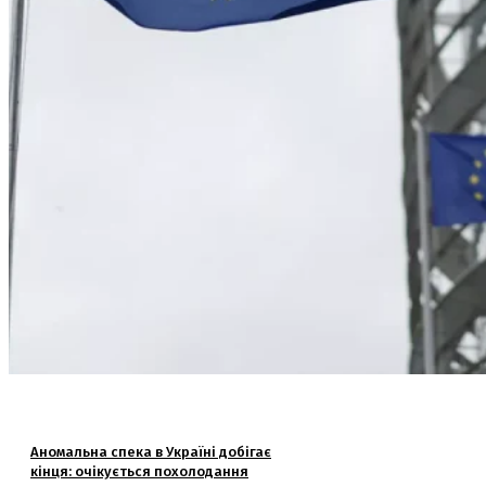
Аномальна спека в Україні добігає
кінця: очікується похолодання