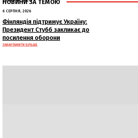
НОВИНИ ЗА ТЕМОЮ
6 СЕРПНЯ, 2026
Аномальна спека в Україні добігає
6 СЕРПНЯ, 2026
кінця: очікується похолодання
Фінляндія підтримує Україну:
Президент Стубб закликає до
посилення оборони
ЗАВАНТАЖИТИ БІЛЬШЕ
Політика
Економіка
Бізнес
Блоги
Світ
Техно