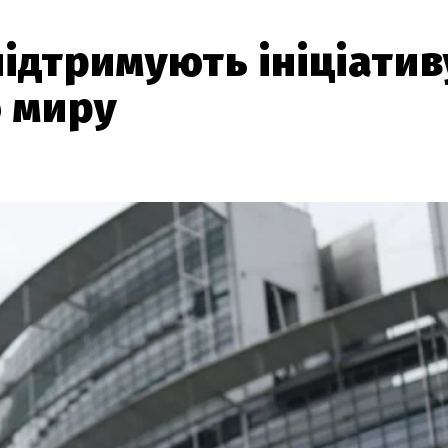
підтримують ініціатив
о миру