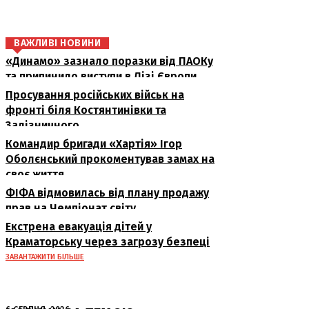
ВАЖЛИВІ НОВИНИ
«Динамо» зазнало поразки від ПАОКу
та припинило виступи в Лізі Європи
Просування російських військ на
фронті біля Костянтинівки та
Залізничного
Командир бригади «Хартія» Ігор
Оболєнський прокоментував замах на
своє життя
ФІФА відмовилась від плану продажу
прав на Чемпіонат світу
Екстрена евакуація дітей у
Краматорську через загрозу безпеці
ЗАВАНТАЖИТИ БІЛЬШЕ