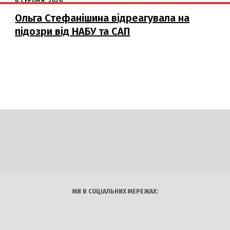
6 СЕРПНЯ, 2026
Ольга Стефанішина відреагувала на
підозри від НАБУ та САП
DAILY
INSIDER
логії
Авто
Арт
Наука
МИ В СОЦІАЛЬНИХ МЕРЕЖАХ: