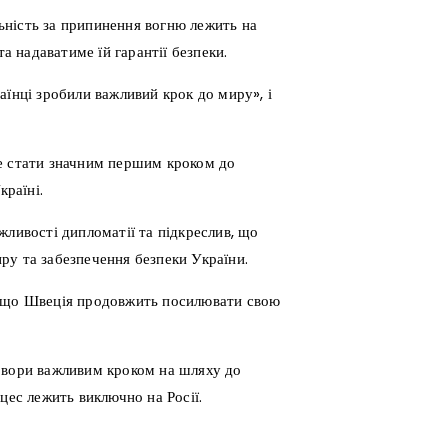
ьність за припинення вогню лежить на
та надаватиме їй гарантії безпеки.
аїнці зробили важливий крок до миру», і
же стати значним першим кроком до
раїні.
жливості дипломатії та підкреслив, що
ру та забезпечення безпеки України.
, що Швеція продовжить посилювати свою
овори важливим кроком на шляху до
цес лежить виключно на Росії.