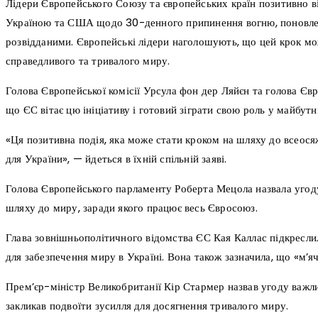
Лідери Європейського Союзу та європейських країн позитивно в
Україною та США щодо 30-денного припинення вогню, поновлен
розвідданими. Європейські лідери наголошують, що цей крок м
справедливого та тривалого миру.
Голова Європейської комісії Урсула фон дер Ляйєн та голова Єв
що ЄС вітає цю ініціативу і готовий зіграти свою роль у майбут
«Ця позитивна подія, яка може стати кроком на шляху до всеося
для України», — йдеться в їхній спільній заяві.
Голова Європейського парламенту Роберта Мецола назвала угод
шляху до миру, заради якого працює весь Євросоюз.
Глава зовнішньополітичного відомства ЄС Кая Каллас підкресли
для забезпечення миру в Україні. Вона також зазначила, що «м’яч,
Прем’єр-міністр Великобританії Кір Стармер назвав угоду важл
закликав подвоїти зусилля для досягнення тривалого миру.