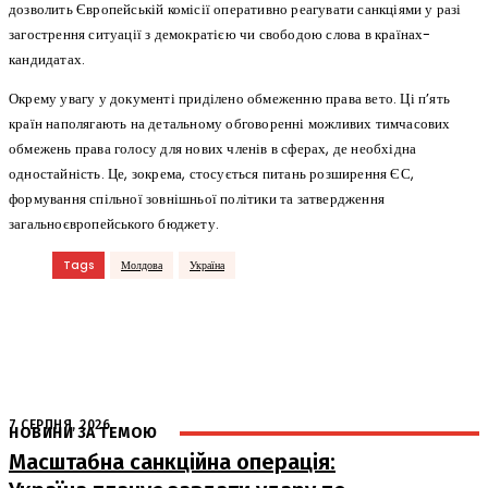
дозволить Європейській комісії оперативно реагувати санкціями у разі
загострення ситуації з демократією чи свободою слова в країнах-
кандидатах.
Окрему увагу у документі приділено обмеженню права вето. Ці п’ять
країн наполягають на детальному обговоренні можливих тимчасових
обмежень права голосу для нових членів в сферах, де необхідна
одностайність. Це, зокрема, стосується питань розширення ЄС,
формування спільної зовнішньої політики та затвердження
загальноєвропейського бюджету.
Tags
Молдова
Україна
7 СЕРПНЯ, 2026
НОВИНИ ЗА ТЕМОЮ
Масштабна санкційна операція: