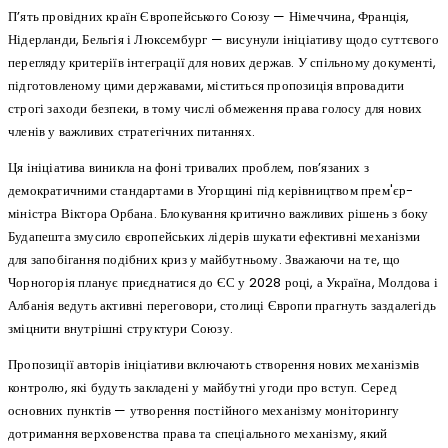
П’ять провідних країн Європейського Союзу — Німеччина, Франція,
Нідерланди, Бельгія і Люксембург — висунули ініціативу щодо суттєвого
перегляду критеріїв інтеграції для нових держав. У спільному документі,
підготовленому цими державами, міститься пропозиція впровадити
строгі заходи безпеки, в тому числі обмеження права голосу для нових
членів у важливих стратегічних питаннях.
Ця ініціатива виникла на фоні тривалих проблем, пов’язаних з
демократичними стандартами в Угорщині під керівництвом прем'єр-
міністра Віктора Орбана. Блокування критично важливих рішень з боку
Будапешта змусило європейських лідерів шукати ефективні механізми
для запобігання подібних криз у майбутньому. Зважаючи на те, що
Чорногорія планує приєднатися до ЄС у 2028 році, а Україна, Молдова і
Албанія ведуть активні переговори, столиці Європи прагнуть заздалегідь
зміцнити внутрішні структури Союзу.
Пропозиції авторів ініціативи включають створення нових механізмів
контролю, які будуть закладені у майбутні угоди про вступ. Серед
основних пунктів — утворення постійного механізму моніторингу
дотримання верховенства права та спеціального механізму, який