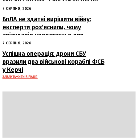
Україна планує завдати удару по
російському ВПК
7 СЕРПНЯ, 2026
БпЛА не здатні вирішити війну:
експерти роз’яснили, чому
авіаударів недостатньо для
досягнення миру
7 СЕРПНЯ, 2026
Успішна операція: дрони СБУ
вразили два військові кораблі ФСБ
у Керчі
ЗАВАНТАЖИТИ БІЛЬШЕ
DAILY
INSIDER
Політика
Економіка
Бізнес
Блоги
Світ
Технології
Авто
Арт
Наука