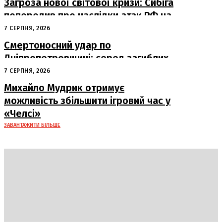
Загроза нової світової кризи: Сибіга
попередив про наслідки атак РФ на
судна
7 СЕРПНЯ, 2026
Смертоносний удар по
Дніпропетровщині: серед загиблих
– працівники «Укрпошти»
7 СЕРПНЯ, 2026
Михайло Мудрик отримує
можливість збільшити ігровий час у
«Челсі»
ЗАВАНТАЖИТИ БІЛЬШЕ
DAILY
INSIDER
Політика
Економіка
Бізнес
Блоги
Світ
Технології
Авто
Арт
Наука