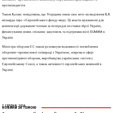
пропагандистів.
Також Каллас повідомила, що Угорщина зняла своє вето на виділення 6,6
мільярда євро з Європейського фонду миру. Ці кошти призначені для
компенсації державам-членам за попередні поставки зброї Україні,
фінансування нових спільних закупівель та підтримки місії EUMAM в
Україні.
Міністри оборони ЄС також розглянули можливості поглиблення
оборонно-промислової співпраці з Україною, зокрема в сфері
протиповітряної оборони, виробництва українських систем у
Європейському Союзі, а також активності європейських компаній в
Україні.
7 СЕРПНЯ, 2026
НОВИНИ ЗА ТЕМОЮ