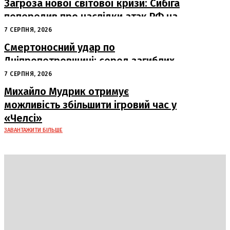
Загроза нової світової кризи: Сибіга
попередив про наслідки атак РФ на
судна
7 СЕРПНЯ, 2026
Смертоносний удар по
Дніпропетровщині: серед загиблих
– працівники «Укрпошти»
7 СЕРПНЯ, 2026
Михайло Мудрик отримує
можливість збільшити ігровий час у
«Челсі»
ЗАВАНТАЖИТИ БІЛЬШЕ
DAILY
INSIDER
Політика
Економіка
Бізнес
Блоги
Світ
Технології
Авто
Арт
Наука