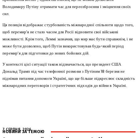
Володимиру Путіну отримати час для переозброєння і зміцнення своїх
сил.
Ця позиція відображає стурбованість міжнародної спільноти щодо того,
щоб перемир’я не стало часом для Росії відновити свої військові
можливості. Крім того, Леммі зазначив, що мир має бути справжнім, і не
може бути дозволено, щоб Путін використовував будь-який період
перемир’я для підготовки до нових бойових дій.
У контексті цієї ситуації також відзначається, що президент США
Дональд Трамп під час телефонної розмови з Путіним 18 березня не
піднімав питання допомоги Україні, що ще більше підкреслює складність
міжнародних переговорів і стратегічних підходів до війни в Україні.
7 СЕРПНЯ, 2026
НОВИНИ ЗА ТЕМОЮ