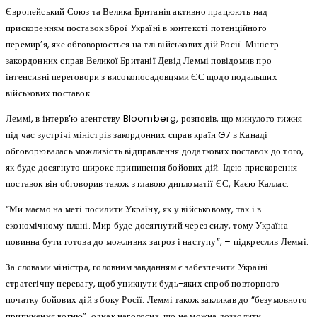
Європейський Союз та Велика Британія активно працюють над
прискоренням поставок зброї Україні в контексті потенційного
перемир’я, яке обговорюється на тлі військових дій Росії. Міністр
закордонних справ Великої Британії Девід Леммі повідомив про
інтенсивні переговори з високопосадовцями ЄС щодо подальших
військових поставок.
Леммі, в інтерв’ю агентству Bloomberg, розповів, що минулого тижня
під час зустрічі міністрів закордонних справ країн G7 в Канаді
обговорювалась можливість відправлення додаткових поставок до того,
як буде досягнуто широке припинення бойових дій. Ідею прискорення
поставок він обговорив також з главою дипломатії ЄС, Каєю Каллас.
“Ми маємо на меті посилити Україну, як у військовому, так і в
економічному плані. Мир буде досягнутий через силу, тому Україна
повинна бути готова до можливих загроз і наступу”, – підкреслив Леммі.
За словами міністра, головним завданням є забезпечити Україні
стратегічну перевагу, щоб уникнути будь-яких спроб повторного
початку бойових дій з боку Росії. Леммі також закликав до “безумовного
припинення вогню”, однак наголосив, що не можна дозволити