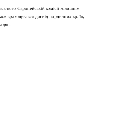
тавленого Європейській комісії колишнім
кож враховувався досвід нордичних країн,
адян.