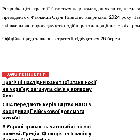
Розробка цієї стратегії базується на рекомендаціях звіту, предс
президентом Фінляндії Саулі Нііністьо наприкінці 2024 року. Та
які вже давно впроваджують подібні рекомендації для своїх гром
Офіційне представлення стратегії відбудеться 26 березня.
поділіться
ВАЖЛИВІ НОВИНИ
Трагічні наслідки ракетної атаки Росії
на Україну: загинула сім’я у Кривому
Розі
США передають керівництво НАТО з
координації військової допомоги
Україні
В Європі тривають масштабні лісові
пожежі: Греція, Франція та Іспанія у