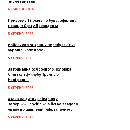
тисяч гривень
6 СЕРПНЯ, 2026
Призову з 18 років не буде: офіційна
позиція Офісу Президента
5 СЕРПНЯ, 2026
Бойовики з 51 країни перебувають в
українському полоні
5 СЕРПНЯ, 2026
Затримання озброєного чоловіка
біля гольф-клубу Трампа в
Каліфорнії
5 СЕРПНЯ, 2026
Атака на дитячу лікарню у
Запоріжжі: російські війська завдали
удару по цивільній інфраструктурі
5 СЕРПНЯ, 2026