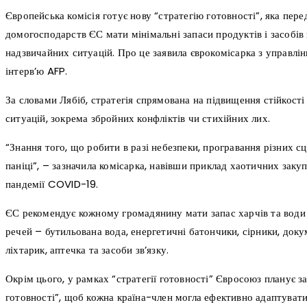
Європейська комісія готує нову “стратегію готовності”, яка пере
домогосподарств ЄС мати мінімальні запаси продуктів і засобів
надзвичайних ситуацій. Про це заявила єврокомісарка з управлі
інтерв’ю AFP.
За словами Лябіб, стратегія спрямована на підвищення стійкост
ситуацій, зокрема збройних конфліктів чи стихійних лих.
“Знання того, що робити в разі небезпеки, програвання різних сц
паніці”, – зазначила комісарка, навівши приклад хаотичних заку
пандемії COVID-19.
ЄС рекомендує кожному громадянину мати запас харчів та води
речей – бутильована вода, енергетичні батончики, сірники, док
ліхтарик, аптечка та засоби зв’язку.
Окрім цього, у рамках “стратегії готовності” Євросоюз планує 
готовності”, щоб кожна країна-член могла ефективно адаптувати 