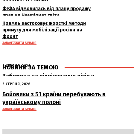
боротьбі зі стихією
ФІФА відмовилась від плану продажу
прав на Чемпіонат світу
Кремль застосовує жорсткі методи
примусу для мобілізації росіян на
фронт
ЗАВАНТАЖИТИ БІЛЬШЕ
НОВИНИ ЗА ТЕМОЮ
6 СЕРПНЯ, 2026
Заборона на відвідування лісів у
Полтавській області: штрафи до 15
5 СЕРПНЯ, 2026
тисяч гривень
Бойовики з 51 країни перебувають в
українському полоні
ЗАВАНТАЖИТИ БІЛЬШЕ