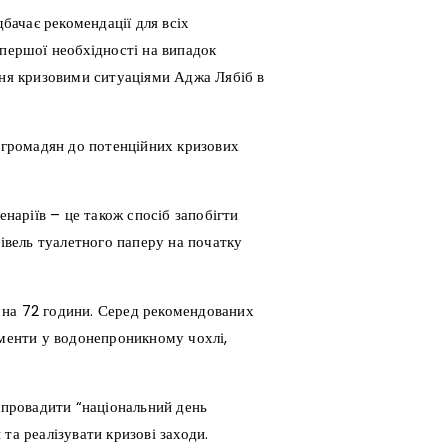
дбачає рекомендації для всіх
 першої необхідності на випадок
ння кризовими ситуаціями Аджа Лябіб в
і громадян до потенційних кризових
енаріїв – це також спосіб запобігти
півель туалетного паперу на початку
 на 72 години. Серед рекомендованих
ументи у водонепроникному чохлі,
запровадити “національний день
та реалізувати кризові заходи.