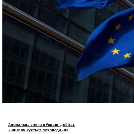
Аномальна спека в Україні добігає
кінця: очікується похолодання