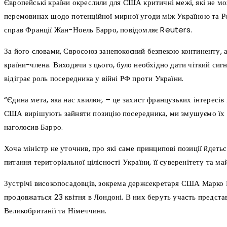
Європейські країни окреслили для США критичні межі, які не м
перемовинах щодо потенційної мирної угоди між Україною та Ро
справ Франції Жан-Ноель Барро, повідомляє Reuters.
За його словами, Євросоюз занепокоєний безпекою континенту, 
країни-члена. Виходячи з цього, було необхідно дати чіткий си
відіграє роль посередника у війні РФ проти України.
“Єдина мета, яка нас хвилює, – це захист французьких інтересів 
США вирішують зайняти позицію посередника, ми змушуємо їх поч
наголосив Барро.
Хоча міністр не уточнив, про які саме принципові позиції йдеть
питання територіальної цілісності України, її суверенітету та м
Зустрічі високопосадовців, зокрема держсекретаря США Марко Ру
продовжаться 23 квітня в Лондоні. В них беруть участь предста
Великобританії та Німеччини.