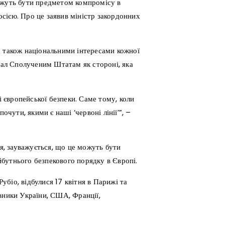
ожуть бути предметом компромісу в
сією. Про це заявив міністр закордонних
а також національними інтересами кожної
гнал Сполученим Штатам як стороні, яка
і європейської безпеки. Саме тому, коли
ути, якими є наші ‘червоні лінії’”, –
ся, зауважується, що це можуть бути
айбутнього безпекового порядку в Європі.
біо, відбулися 17 квітня в Парижі та
вники України, США, Франції,