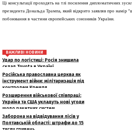
Ці консультації проходять на тлі посилення дипломатичних зуси
президента Дональда Трампа, який відкрито заявляв про намір “
побоювання в частини європейських союзників України.
поділіться
ВАЖЛИВІ НОВИНИ
Удар по логістиці: Росія знищила
склад Toyota в Україні
Російська православна церква як
інструмент війни: мілітаризація під
контролем Кремля
Розширення військової співпраці:
Україна та США укладуть нові угоди
щодо ракетних систем
Заборона на відвідування лісів у
Полтавській області: штрафи до 15
тисяч гривень