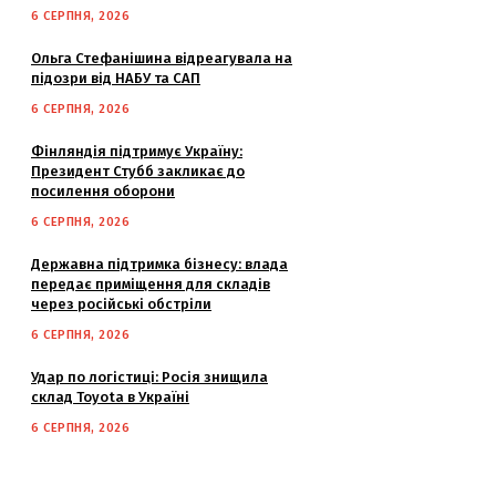
6 СЕРПНЯ, 2026
Ольга Стефанішина відреагувала на
підозри від НАБУ та САП
6 СЕРПНЯ, 2026
Фінляндія підтримує Україну:
Президент Стубб закликає до
посилення оборони
6 СЕРПНЯ, 2026
Державна підтримка бізнесу: влада
передає приміщення для складів
через російські обстріли
6 СЕРПНЯ, 2026
Удар по логістиці: Росія знищила
склад Toyota в Україні
6 СЕРПНЯ, 2026