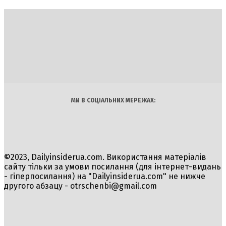
DAILY
INSIDER
Політика
Економіка
Бізнес
Блоги
Світ
Технології
Авто
Арт
Наука
МИ В СОЦІАЛЬНИХ МЕРЕЖАХ:
©2023, Dailyinsiderua.com. Використання матеріалів
сайту тільки за умови посилання (для інтернет-видань
- гіперпосилання) на "Dailyinsiderua.com" не нижче
другого абзацу -
otrschenbi@gmail.com