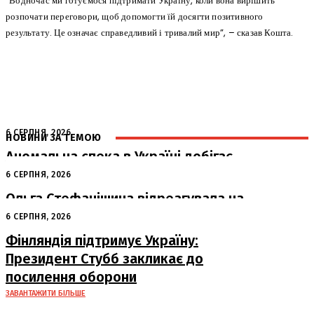
“Водночас ми готуємося підтримати Україну, коли вона вирішить
розпочати переговори, щоб допомогти їй досягти позитивного
результату. Це означає справедливий і тривалий мир”, – сказав Кошта.
6 СЕРПНЯ, 2026
НОВИНИ ЗА ТЕМОЮ
Аномальна спека в Україні добігає
кінця: очікується похолодання
6 СЕРПНЯ, 2026
Ольга Стефанішина відреагувала на
підозри від НАБУ та САП
6 СЕРПНЯ, 2026
Фінляндія підтримує Україну:
Президент Стубб закликає до
посилення оборони
ЗАВАНТАЖИТИ БІЛЬШЕ