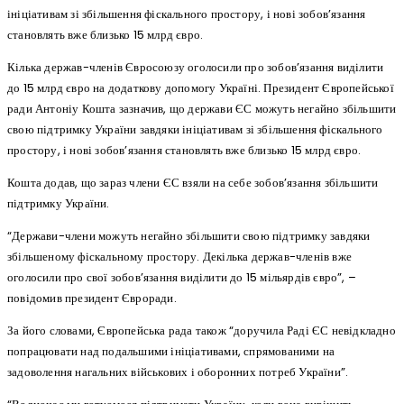
ініціативам зі збільшення фіскального простору, і нові зобов’язання
становлять вже близько 15 млрд євро.
Кілька держав-членів Євросоюзу оголосили про зобов’язання виділити
до 15 млрд євро на додаткову допомогу Україні. Президент Європейської
ради Антоніу Кошта зазначив, що держави ЄС можуть негайно збільшити
свою підтримку України завдяки ініціативам зі збільшення фіскального
простору, і нові зобов’язання становлять вже близько 15 млрд євро.
Кошта додав, що зараз члени ЄС взяли на себе зобов’язання збільшити
підтримку України.
“Держави-члени можуть негайно збільшити свою підтримку завдяки
збільшеному фіскальному простору. Декілька держав-членів вже
оголосили про свої зобов’язання виділити до 15 мільярдів євро”, –
повідомив президент Євроради.
За його словами, Європейська рада також “доручила Раді ЄС невідкладно
попрацювати над подальшими ініціативами, спрямованими на
задоволення нагальних військових і оборонних потреб України”.