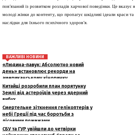
пов’язаний із розвитком розладів харчової поведінки. Це вказує 
молоді жінки до контенту, що пропагує шкідливі ідеали краси та
наслідки для їхнього психічного здоров’я.
поділіться
ВАЖЛИВІ НОВИНИ
«Людина-павук: Абсолютно новий
день» встановлює рекорди на
американському кіноринку
Китайці розробили план порятунку
Землі від астероїдів через ядерний
вибух
Смертельне зіткнення гелікоптерів у
небі Греції під час боротьби з
лісовими пожежами
СБУ та ГУР увійшли до четвірки