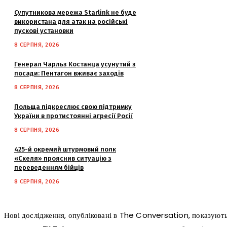
Супутникова мережа Starlink не буде
використана для атак на російські
пускові установки
8 СЕРПНЯ, 2026
Генерал Чарльз Костанца усунутий з
посади: Пентагон вживає заходів
8 СЕРПНЯ, 2026
Польща підкреслює свою підтримку
України в протистоянні агресії Росії
8 СЕРПНЯ, 2026
425-й окремий штурмовий полк
«Скеля» прояснив ситуацію з
переведенням бійців
8 СЕРПНЯ, 2026
Нові дослідження, опубліковані в The Conversation, показують