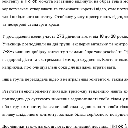
контенту в TikTok можуть негативно вплинути на образ тіла в м
користувачам створювати та споживати короткі відео, стає пот
так і шкідливого контенту. Особливу увагу привертають відео, я
та нездорові стандарти краси.
У дослідженні взяли участь 273 дівчини віком від 18 до 28 років
Учасниць розподілили на дві групи: експериментальну та контро
7-8-хвилинну добірку контенту з темами “про-анорексію” та “ф
нездорові дієти та екстремальні методи схуднення. Контент вкл
наприклад, про очищувальні соки для швидкої втрати ваги.
Інша група переглядала відео з нейтральним контентом, таким як 
Результати експерименту виявили тривожну тенденцію: навіть ко
призводить до суттєвого зниження задоволеності своїм тілом у 
обох групах спостерігався певний спад задоволеності своїм тілом
впливу шкідливого контенту, зазнали більш серйозного погіршен
Дослідники також наголошують, що тривалий перегляд TikTok (п