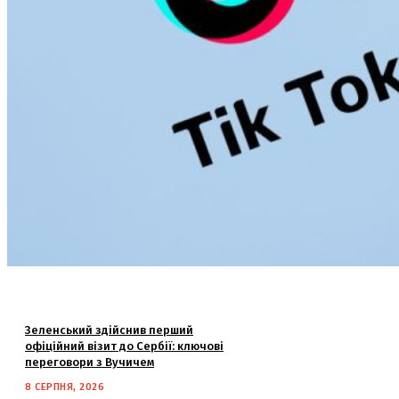
Зеленський здійснив перший
офіційний візит до Сербії: ключові
переговори з Вучичем
8 СЕРПНЯ, 2026