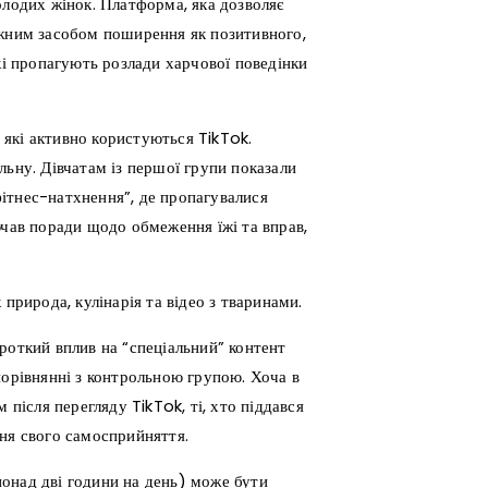
олодих жінок. Платформа, яка дозволяє
ужним засобом поширення як позитивного,
кі пропагують розлади харчової поведінки
, які активно користуються TikTok.
льну. Дівчатам із першої групи показали
ітнес-натхнення”, де пропагувалися
ючав поради щодо обмеження їжі та вправ,
природа, кулінарія та відео з тваринами.
роткий вплив на “спеціальний” контент
порівнянні з контрольною групою. Хоча в
 після перегляду TikTok, ті, хто піддався
ня свого самосприйняття.
онад дві години на день) може бути