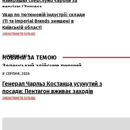
найкращих спецслужб Європи за
версією L’Express
Удар по тютюновій індустрії: склади
JTI та Imperial Brands знищені в
Київській області
ЗАВАНТАЖИТИ БІЛЬШЕ
НОВИНИ ЗА ТЕМОЮ
8 СЕРПНЯ, 2026
Зеленський здійснив перший
офіційний візит до Сербії: ключові
8 СЕРПНЯ, 2026
переговори з Вучичем
Генерал Чарльз Костанца усунутий з
посади: Пентагон вживає заходів
ЗАВАНТАЖИТИ БІЛЬШЕ