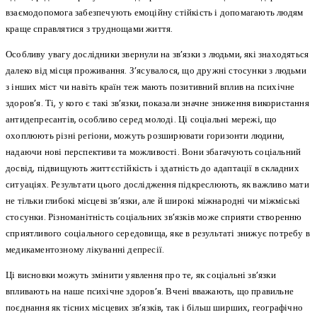
взаємодопомога забезпечують емоційну стійкість і допомагають людям
краще справлятися з труднощами життя.
Особливу увагу дослідники звернули на зв’язки з людьми, які знаходяться
далеко від місця проживання. З’ясувалося, що дружні стосунки з людьми
з інших міст чи навіть країн теж мають позитивний вплив на психічне
здоров’я. Ті, у кого є такі зв’язки, показали значне зниження використання
антидепресантів, особливо серед молоді. Ці соціальні мережі, що
охоплюють різні регіони, можуть розширювати горизонти людини,
надаючи нові перспективи та можливості. Вони збагачують соціальний
досвід, підвищують життєстійкість і здатність до адаптації в складних
ситуаціях. Результати цього дослідження підкреслюють, як важливо мати
не тільки глибокі місцеві зв’язки, але й широкі міжнародні чи міжміські
стосунки. Різноманітність соціальних зв’язків може сприяти створенню
сприятливого соціального середовища, яке в результаті знижує потребу в
медикаментозному лікуванні депресії.
Ці висновки можуть змінити уявлення про те, як соціальні зв’язки
впливають на наше психічне здоров’я. Вчені вважають, що правильне
поєднання як тісних місцевих зв’язків, так і більш ширших, географічно