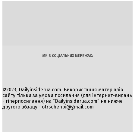
DAILY
INSIDER
Політика
Економіка
Бізнес
Блоги
Світ
Технології
Авто
Арт
Наука
МИ В СОЦІАЛЬНИХ МЕРЕЖАХ:
©2023, Dailyinsiderua.com. Використання матеріалів
сайту тільки за умови посилання (для інтернет-видань
- гіперпосилання) на "Dailyinsiderua.com" не нижче
другого абзацу -
otrschenbi@gmail.com