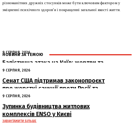
різноманітних дружніх стосунків може бути ключовим фактором у
зміцненні психічного здоров’я і покращенні загальної якості життя.
9 СЕРПНЯ, 2026
НОВИНИ ЗА ТЕМОЮ
Балістична атака на Київ: жертви та
руйнування
9 СЕРПНЯ, 2026
Сенат США підтримав законопроєкт
про жорсткі санкції проти Росії та
Ірану
9 СЕРПНЯ, 2026
Зупинка будівництва житлових
комплексів ENSO у Києві
ЗАВАНТАЖИТИ БІЛЬШЕ