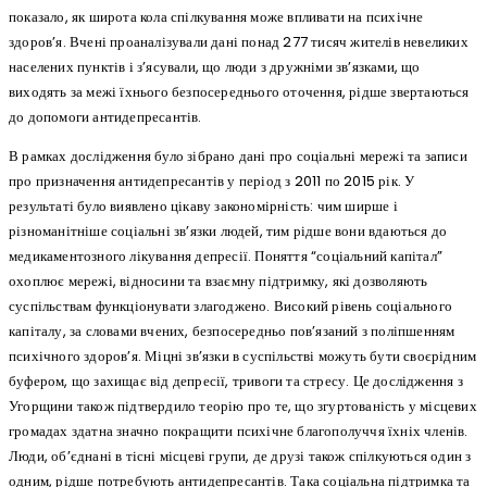
показало, як широта кола спілкування може впливати на психічне
здоров’я. Вчені проаналізували дані понад 277 тисяч жителів невеликих
населених пунктів і з’ясували, що люди з дружніми зв’язками, що
виходять за межі їхнього безпосереднього оточення, рідше звертаються
до допомоги антидепресантів.
В рамках дослідження було зібрано дані про соціальні мережі та записи
про призначення антидепресантів у період з 2011 по 2015 рік. У
результаті було виявлено цікаву закономірність: чим ширше і
різноманітніше соціальні зв’язки людей, тим рідше вони вдаються до
медикаментозного лікування депресії. Поняття “соціальний капітал”
охоплює мережі, відносини та взаємну підтримку, які дозволяють
суспільствам функціонувати злагоджено. Високий рівень соціального
капіталу, за словами вчених, безпосередньо пов’язаний з поліпшенням
психічного здоров’я. Міцні зв’язки в суспільстві можуть бути своєрідним
буфером, що захищає від депресії, тривоги та стресу. Це дослідження з
Угорщини також підтвердило теорію про те, що згуртованість у місцевих
громадах здатна значно покращити психічне благополуччя їхніх членів.
Люди, об’єднані в тісні місцеві групи, де друзі також спілкуються один з
одним, рідше потребують антидепресантів. Така соціальна підтримка та