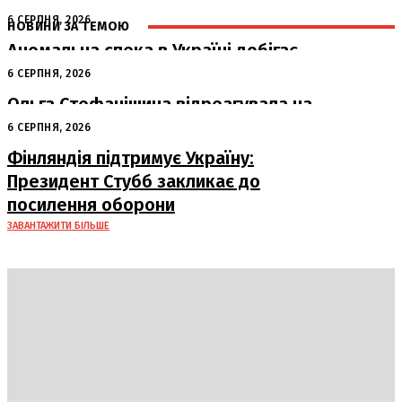
6 СЕРПНЯ, 2026
НОВИНИ ЗА ТЕМОЮ
Аномальна спека в Україні добігає
кінця: очікується похолодання
6 СЕРПНЯ, 2026
Ольга Стефанішина відреагувала на
підозри від НАБУ та САП
6 СЕРПНЯ, 2026
Фінляндія підтримує Україну:
Президент Стубб закликає до
посилення оборони
ЗАВАНТАЖИТИ БІЛЬШЕ
DAILY
INSIDER
Політика
Економіка
Бізнес
Блоги
Світ
Технології
Авто
Арт
Наука