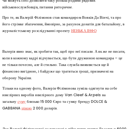
Чи можуть собі дозволити таку розкіш родини рядових
військовослужбовців, питання риторичне.
Про те, як Валерій Філімонов став командиром Вовків Да Вінчі, та про
його стрімке збагачення, ймовірно, за рахунок донатів для батальйону, в
журналістському розслідуванні проекту
НЕНЬКА.ІНФО
Валерія явно знає, як зробити так, щоб про неї писали. А як же не писати,
коли в кожному кадрі відчувається, що бути дружиною командира – це
не тільки почесно, але й стильно. Така служба виявляється ще й
фінансово вигідною, і байдуже що тратяться гроші, призначені на
оборону України.
Тільки на одному фото, Валерія Філімонова зуміла одягнути на себе
ювелірних виробів ювелірного дому Van Cleef & Arpels на
загальну
суму
близько 15 000 Євро та сумку бренду DOLCE &
GABBANA
ціною
2 000 доларів.
Лук Валерії Філімонової на вкрадені у військових кошти: Браслет – 6000