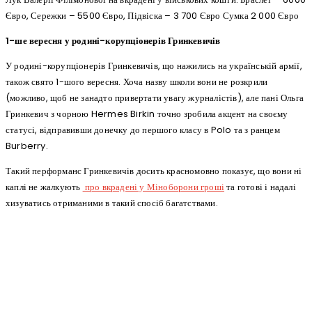
Євро, Сережки – 5500 Євро, Підвіска – 3 700 Євро Сумка 2 000 Євро
1-ше вересня у родині-корупціонерів Гринкевичів
У родині-корупціонерів Гринкевичів, що нажились на українській армії,
також свято 1-шого вересня. Хоча назву школи вони не розкрили
(можливо, щоб не занадто привертати увагу журналістів), але пані Ольга
Гринкевич з чорною Hermes Birkin точно зробила акцент на своєму
статусі, відправивши донечку до першого класу в Polo та з ранцем
Burberry.
Такий перформанс Гринкевичів досить красномовно показує, що вони ні
каплі не жалкують
про вкрадені у Міноборони гроші
та готові і надалі
хизуватись отриманими в такий спосіб багатствами.