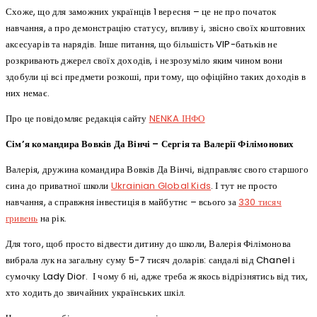
Схоже, що для заможних українців 1 вересня – це не про початок
навчання, а про демонстрацію статусу, впливу і, звісно своїх коштовних
аксесуарів та нарядів. Інше питання, що більшість VIP-батьків не
розкривають джерел своїх доходів, і незрозуміло яким чином вони
здобули ці всі предмети розкоші, при тому, що офіційно таких доходів в
них немає.
Про це повідомляє редакція сайту
NENKA ІНФО
Сім’я командира Вовків Да Вінчі – Сергія та Валерії Філімонових
Валерія, дружина командира Вовків Да Вінчі, відправляє свого старшого
сина до приватної школи
Ukrainian Global Kids
. І тут не просто
навчання, а справжня інвестиція в майбутнє – всього за
330 тисяч
гривень
на рік.
Для того, щоб просто відвести дитину до школи, Валерія Філімонова
вибрала лук на загальну суму 5-7 тисяч доларів: сандалі від Chanel і
сумочку Lady Dior. І чому б ні, адже треба ж якось відрізнятись від тих,
хто ходить до звичайних українських шкіл.