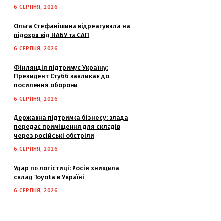
6 СЕРПНЯ, 2026
Ольга Стефанішина відреагувала на
підозри від НАБУ та САП
6 СЕРПНЯ, 2026
Фінляндія підтримує Україну:
Президент Стубб закликає до
посилення оборони
6 СЕРПНЯ, 2026
Державна підтримка бізнесу: влада
передає приміщення для складів
через російські обстріли
6 СЕРПНЯ, 2026
Удар по логістиці: Росія знищила
склад Toyota в Україні
6 СЕРПНЯ, 2026