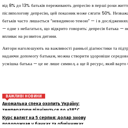
від 8% до 13% батьків переживають депресію в перші роки житт
післяпологову депресію, цей показник може сягати 50%. Незваж
батьків часто лишається “невидимою темою” — і в дослідженнях,
— одне з небагатьох, що відкрито говорить: депресія батька — н
впливає на розвиток дитини.
Автори наголошують на важливості ранньої діагностики та підт
надаючи допомогу батькам, можна створити здоровіше середови
усмішка батька — це не лише символ, а ще й ресурс, який варто 
поділіться
ВАЖЛИВІ НОВИНИ
Аномальна спека охопить Україну:
температури піднімуться до +38°C
Курс валют на 5 серпня: долар знову
подорожчав у банках та обмінниках