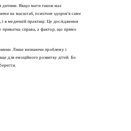
я дитини. Якщо мати також має
аючи на масштаб, психічне здоров’я саме
 і в медичній практиці. Це дослідження
е приватна справа, а фактор, що прямо
римки. Лише визнаючи проблему і
ще для емоційного розвитку дітей. Бо
берегти.