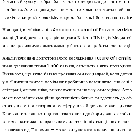
У масовій культурі образ батька часто зводиться до невтомного 
надійного. Але за цим архетипом часто ховається мовчазний тяга
психічне здоров’я чоловіків, зокрема батьків, і його вплив на діте
Нові дані, опубліковані в American Journal of Preventive Med
масці. Дослідження під керівництвом Крістін Шмітц із Медичної
між депресивними симптомами у батьків та проблемною поведін
Аналізуючи дані довготривалого дослідження Future of Famil
вчені дослідили понад 1 400 батьків, більшість з яких проводи
Виявилося, що якщо батько проявляв ознаки депресії, коли дитині 
у цієї дитини вчителі помічали: проблеми з поведінкою, знижені 
співпраці, ознаки гніву, занепокоєння та низьку самооцінку. Ав
може послабити емоційну доступність батька та здатність до еф
стресу в сім’ї та створює атмосферу, в якій дитина може відчу
Критичність раннього дитинства як періоду формування особист
життя є надзвичайно вразливими до зовнішніх емоційних впливів
незалежно від її причин — може відлунювати в поведінці дитини