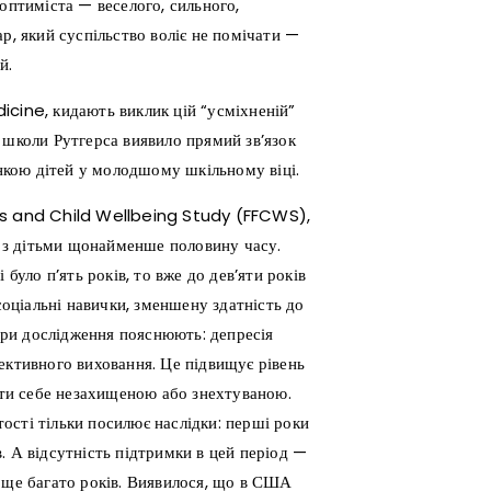
оптиміста — веселого, сильного,
р, який суспільство воліє не помічати —
й.
icine, кидають виклик цій “усміхненій”
 школи Рутгерса виявило прямий зв’язок
кою дітей у молодшому шкільному віці.
ies and Child Wellbeing Study (FFCWS),
ли з дітьми щонайменше половину часу.
було п’ять років, то вже до дев’яти років
соціальні навички, зменшену здатність до
тори дослідження пояснюють: депресія
ективного виховання. Це підвищує рівень
вати себе незахищеною або знехтуваною.
ості тільки посилює наслідки: перші роки
. А відсутність підтримки в цей період —
 ще багато років. Виявилося, що в США