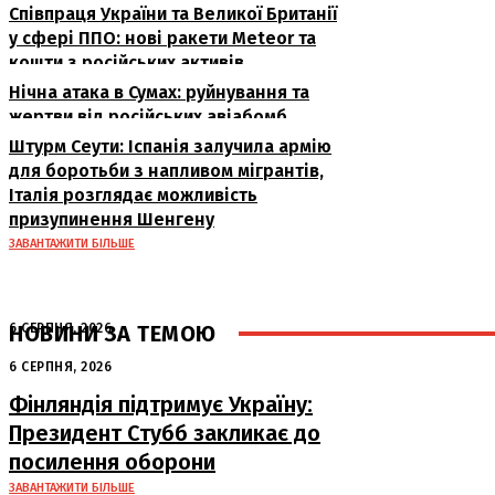
Співпраця України та Великої Британії
у сфері ППО: нові ракети Meteor та
кошти з російських активів
Нічна атака в Сумах: руйнування та
жертви від російських авіабомб
Штурм Сеути: Іспанія залучила армію
для боротьби з напливом мігрантів,
Італія розглядає можливість
призупинення Шенгену
ЗАВАНТАЖИТИ БІЛЬШЕ
НОВИНИ ЗА ТЕМОЮ
6 СЕРПНЯ, 2026
Аномальна спека в Україні добігає
6 СЕРПНЯ, 2026
кінця: очікується похолодання
Фінляндія підтримує Україну:
Президент Стубб закликає до
посилення оборони
ЗАВАНТАЖИТИ БІЛЬШЕ