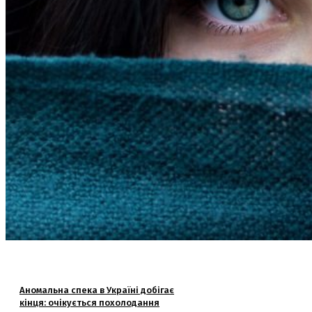
Аномальна спека в Україні добігає
кінця: очікується похолодання