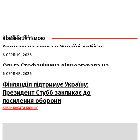
6 СЕРПНЯ, 2026
НОВИНИ ЗА ТЕМОЮ
Аномальна спека в Україні добігає
кінця: очікується похолодання
6 СЕРПНЯ, 2026
Ольга Стефанішина відреагувала на
підозри від НАБУ та САП
6 СЕРПНЯ, 2026
Фінляндія підтримує Україну:
Президент Стубб закликає до
посилення оборони
ЗАВАНТАЖИТИ БІЛЬШЕ
DAILY