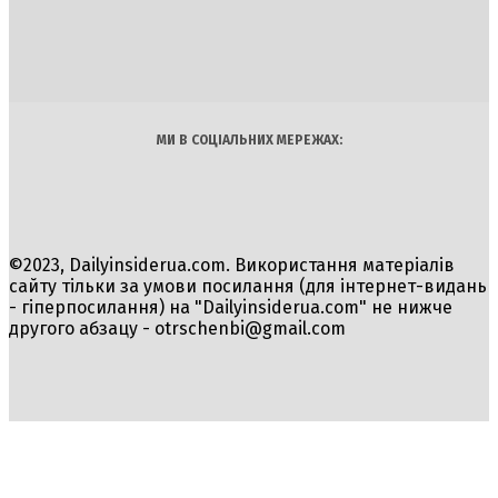
INSIDER
Політика
Економіка
Бізнес
Блоги
Світ
Технології
Авто
Арт
Наука
МИ В СОЦІАЛЬНИХ МЕРЕЖАХ:
©2023, Dailyinsiderua.com. Використання матеріалів
сайту тільки за умови посилання (для інтернет-видань
- гіперпосилання) на "Dailyinsiderua.com" не нижче
другого абзацу -
otrschenbi@gmail.com