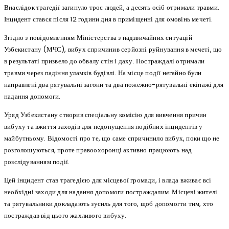
Внаслідок трагедії загинуло троє людей, а десять осіб отримали травми.
Інцидент стався після 12 години дня в приміщенні для омовінь мечеті.
Згідно з повідомленням Міністерства з надзвичайних ситуацій
Узбекистану (МЧС), вибух спричинив серйозні руйнування в мечеті, що
в результаті призвело до обвалу стін і даху. Постраждалі отримали
травми через падіння уламків будівлі. На місце події негайно були
направлені два рятувальні загони та два пожежно-рятувальні екіпажі для
надання допомоги.
Уряд Узбекистану створив спеціальну комісію для вивчення причин
вибуху та вжиття заходів для недопущення подібних інцидентів у
майбутньому. Відомості про те, що саме спричинило вибух, поки що не
розголошуються, проте правоохоронці активно працюють над
розслідуванням події.
Цей інцидент став трагедією для місцевої громади, і влада вживає всі
необхідні заходи для надання допомоги постраждалим. Місцеві жителі
та рятувальники докладають зусиль для того, щоб допомогти тим, хто
постраждав від цього жахливого вибуху.