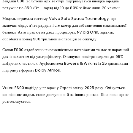
Завдяки 800-вольтовій архітектурі підтримується швидка зарядка
потужністю 350 кВт – заряд від 10 до 80% займає лише 20 хвилин.
Модель отримала систему Volvo Safe Space Technology, що
включає лідар, п’ять радарів і сім камер для забезпечення максимальної
безпеки. Авто працює на двох процесорах Nvidia Orin, здатних
обробляти понад 500 трильйонів операцій за секунду.
Салон ES90 оздоблений високоякісними матеріалами та має панорамний
дах із захистом від ультрафіолету. Очищувач повітря видаляє до 95%
шкідливих частинок. Аудіосистема Bowers & Wilkins із 25 динаміками
підтримує формат Dolby Atmos.
Volvo ES90 надійде у продаж у Європі влітку 2025 року. Очікується,
що пізніше модель стане доступною й на інших ринках. Ціна поки що не
розголошується.