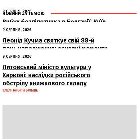
9 СЕРПНЯ, 2026
НОВИНИ ЗА ТЕМОЮ
Вибух безпілотника в Болгарії: Київ
готовий до спільного розслідування
9 СЕРПНЯ, 2026
Леонід Кучма святкує свій 88-й
день народження: основні моменти
з життя другого Президента України
9 СЕРПНЯ, 2026
Литовський міністр культури у
Харкові: наслідки російського
обстрілу книжкового складу
ЗАВАНТАЖИТИ БІЛЬШЕ
DAILY
INSIDER
Політика
Економіка
Бізнес
Блоги
Світ