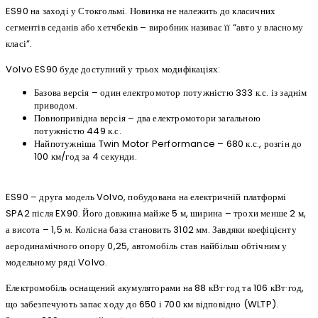
ES90 на заході у Стокгольмі. Новинка не належить до класичних
сегментів седанів або хетчбеків – виробник називає її “авто у власному
класі”.
Volvo ES90 буде доступний у трьох модифікаціях:
Базова версія – один електромотор потужністю 333 к.с. із заднім
приводом.
Повнопривідна версія – два електромотори загальною
потужністю 449 к.с.
Найпотужніша Twin Motor Performance – 680 к.с., розгін до
100 км/год за 4 секунди.
ES90 – друга модель Volvo, побудована на електричній платформі
SPA2 після EX90. Його довжина майже 5 м, ширина – трохи менше 2 м,
а висота – 1,5 м. Колісна база становить 3102 мм. Завдяки коефіцієнту
аеродинамічного опору 0,25, автомобіль став найбільш обтічним у
модельному ряді Volvo.
Електромобіль оснащений акумуляторами на 88 кВт·год та 106 кВт·год,
що забезпечують запас ходу до 650 і 700 км відповідно (WLTP).