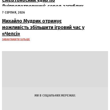
Дніпропетровщині: серед загиблих
– працівники «Укрпошти»
7 СЕРПНЯ, 2026
Михайло Мудрик отримує
можливість збільшити ігровий час у
«Челсі»
ЗАВАНТАЖИТИ БІЛЬШЕ
DAILY
INSIDER
Політика
Економіка
Бізнес
Блоги
Світ
Технології
Авто
Арт
Наука
МИ В СОЦІАЛЬНИХ МЕРЕЖАХ: