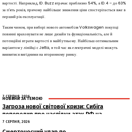
вартості. Наприклад, ID. Buzz втрачає приблизно 54%, а ID.4 – до 63%
за п’ять років, причому найбільше зниження ціни спостерігається вже в
перший рік експлуатації.
Таким чином, при виборі нового автомобіля Volkswagen покупці
повинні враховувати не лише дизайн та функціональність, але й
потенційні втрати вартості в майбутньому. Найбільш оптимальним
варіантом у лінійці є Jetta, в той час як електричні моделі можуть
виявитися вигідними на вторинному ринку.
7 СЕРПНЯ, 2026
НОВИНИ ЗА ТЕМОЮ
Загроза нової світової кризи: Сибіга
попередив про наслідки атак РФ на
судна
7 СЕРПНЯ, 2026
Смертоносний удар по