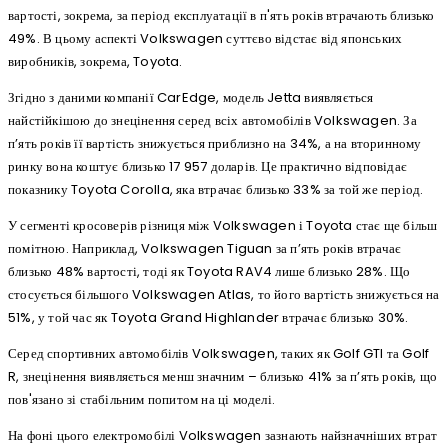
вартості, зокрема, за період експлуатації в п'ять років втрачають близько
49%. В цьому аспекті Volkswagen суттєво відстає від японських
виробників, зокрема, Toyota.
Згідно з даними компанії CarEdge, модель Jetta виявляється
найстійкішою до знецінення серед всіх автомобілів Volkswagen. За
п’ять років її вартість знижується приблизно на 34%, а на вторинному
ринку вона коштує близько 17 957 доларів. Це практично відповідає
показнику Toyota Corolla, яка втрачає близько 33% за той же період.
У сегменті кросоверів різниця між Volkswagen і Toyota стає ще більш
помітною. Наприклад, Volkswagen Tiguan за п’ять років втрачає
близько 48% вартості, тоді як Toyota RAV4 лише близько 28%. Що
стосується більшого Volkswagen Atlas, то його вартість знижується на
51%, у той час як Toyota Grand Highlander втрачає близько 30%.
Серед спортивних автомобілів Volkswagen, таких як Golf GTI та Golf
R, знецінення виявляється менш значним – близько 41% за п’ять років, що
пов'язано зі стабільним попитом на ці моделі.
На фоні цього електромобілі Volkswagen зазнають найзначніших втрат