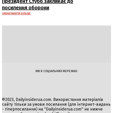
Президент Стубб закликає до
посилення оборони
ЗАВАНТАЖИТИ БІЛЬШЕ
DAILY
INSIDER
Політика
Економіка
Бізнес
Блоги
Світ
Технології
Авто
Арт
Наука
МИ В СОЦІАЛЬНИХ МЕРЕЖАХ:
©2023, Dailyinsiderua.com. Використання матеріалів
сайту тільки за умови посилання (для інтернет-видань
- гіперпосилання) на "Dailyinsiderua.com" не нижче