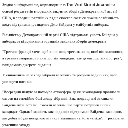
Згідно з інформацією, оприлюдненою The Wall Street Journal на
основі результатів вчорашніх закритих зборів Демократичної партії
США, в середині партійних рядів спостерігається значна розбіжність
щодо підтримки президента Джо Байдена у майбутніх виборах.
Більшість у Демократичній партії США підтримала участь Байдена у
виборах за підсумками вчорашніх закритих зборів демократів.
“Третина фракції хоче, щоб він пішов, третина хоче, щоб він залишився,
а третина змирилася з тим, що він кандидат, але думає, що він програє”, –
повідомило джерело видання.
У чиновників на заході забрали телефони та розумні годинники, щоб
уникнути витоків.
“Всередині панувала похмура атмосфера, деякі законодавці проливали
сльози на емоційно болісному зібранні. Законодавці, які закликали
Байдена піти, встали і сказали колегам, що партії потрібен інший
кандидат. Однак більшість законодавців підтримали Байдена, заявивши,
що дебати були невдалою ніччю, і вказавши на його успіхи”, – розповіли
учасники заходу.