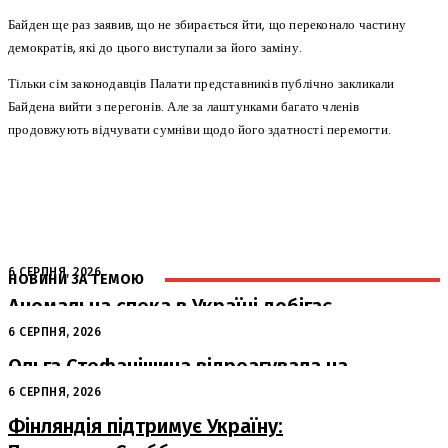
Байден ще раз заявив, що не збирається йти, що переконало частину
демократів, які до цього виступали за його заміну.
Тільки сім законодавців Палати представників публічно закликали
Байдена вийти з перегонів. Але за лаштунками багато членів
продовжують відчувати сумніви щодо його здатності перемогти.
6 СЕРПНЯ, 2026
НОВИНИ ЗА ТЕМОЮ
Аномальна спека в Україні добігає
кінця: очікується похолодання
6 СЕРПНЯ, 2026
Ольга Стефанішина відреагувала на
підозри від НАБУ та САП
6 СЕРПНЯ, 2026
Фінляндія підтримує Україну: