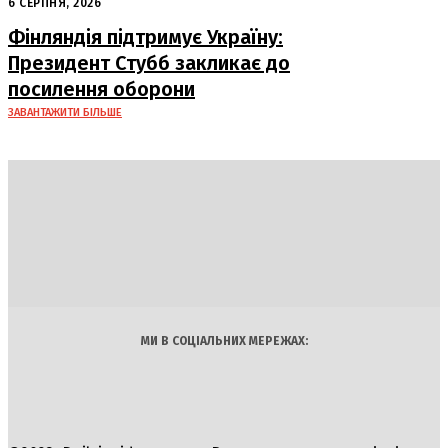
підозри від НАБУ та САП
6 СЕРПНЯ, 2026
Фінляндія підтримує Україну:
Президент Стубб закликає до
посилення оборони
ЗАВАНТАЖИТИ БІЛЬШЕ
DAILY
INSIDER
Політика
Економіка
Бізнес
Блоги
Світ
Технології
Авто
Арт
Наука
МИ В СОЦІАЛЬНИХ МЕРЕЖАХ: