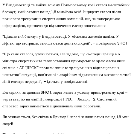
У Владивостоці та майже всьому Приморському краї стався масштабний
блекаут, який охопив понад 1,8 мільйона осіб. Інцидент стався після
планового тренування енергетичних компаній, яке, за попередньою
інформацією, призвело до відключення електропостачання.
“Цілковитий блекаут у Владивостоці. У місцевих жителів паніка. У
ліфтах, що застрягли, залишаються десятки людей”, – повідомляє SHOT.
“Що саме сталося, уточнюється, але відомо, що сьогодні вранці в.о.
міністра енергетики та газопостачання приморського краю олена шиш
спільно з АТ “ДРСК” провели планове тренування з відпрацювання
нештатної ситуації, пов’язаної з аварійним відключенням високовольтної
лінії електропередачі”, – ідеться у повідомленні.
Електрики, за даними SHOT, зараз немає в усьому приморському краї –
через аварію на лінії Приморської ГРЕС – Хехцир-2. Системний
оператор зараз займається відновлювальними роботами.
Як зазначається, без світла в Примор’ї наразі залишаються понад 1,8 млн
людей.