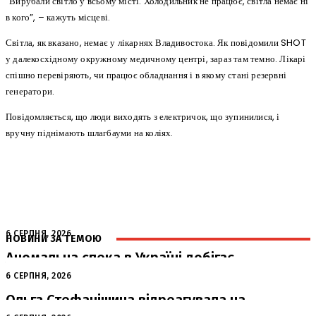
“Вирубали світло у всьому місті. Холодильник не працює, світла немає ні
в кого”, – кажуть місцеві.
Світла, як вказано, немає у лікарнях Владивостока. Як повідомили SHOT
у далекосхідному окружному медичному центрі, зараз там темно. Лікарі
спішно перевіряють, чи працює обладнання і в якому стані резервні
генератори.
Повідомляється, що люди виходять з електричок, що зупинилися, і
вручну піднімають шлагбауми на коліях.
6 СЕРПНЯ, 2026
НОВИНИ ЗА ТЕМОЮ
Аномальна спека в Україні добігає
кінця: очікується похолодання
6 СЕРПНЯ, 2026
Ольга Стефанішина відреагувала на