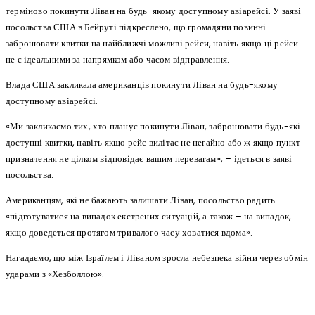
терміново покинути Ліван на будь-якому доступному авіарейсі. У заяві
посольства США в Бейруті підкреслено, що громадяни повинні
забронювати квитки на найближчі можливі рейси, навіть якщо ці рейси
не є ідеальними за напрямком або часом відправлення.
Влада США закликала американців покинути Ліван на будь-якому
доступному авіарейсі.
«Ми закликаємо тих, хто планує покинути Ліван, забронювати будь-які
доступні квитки, навіть якщо рейс вилітає не негайно або ж якщо пункт
призначення не цілком відповідає вашим перевагам», – ідеться в заяві
посольства.
Американцям, які не бажають залишати Ліван, посольство радить
«підготуватися на випадок екстрених ситуацій, а також – на випадок,
якщо доведеться протягом тривалого часу ховатися вдома».
Нагадаємо, що між Ізраїлем і Ліваном зросла небезпека війни через обмін
ударами з «Хезболлою».