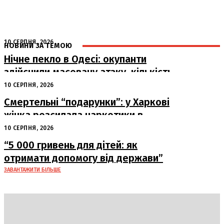
10 СЕРПНЯ, 2026
НОВИНИ ЗА ТЕМОЮ
Нічне пекло в Одесі: окупанти
здійснили масовану атаку, кількість
постраждалих зростає
10 СЕРПНЯ, 2026
Смертельні “подарунки”: у Харкові
жінка розсилала наркотики в
упаковках
10 СЕРПНЯ, 2026
“5 000 гривень для дітей: як
отримати допомогу від держави”
ЗАВАНТАЖИТИ БІЛЬШЕ
DAILY
INSIDER