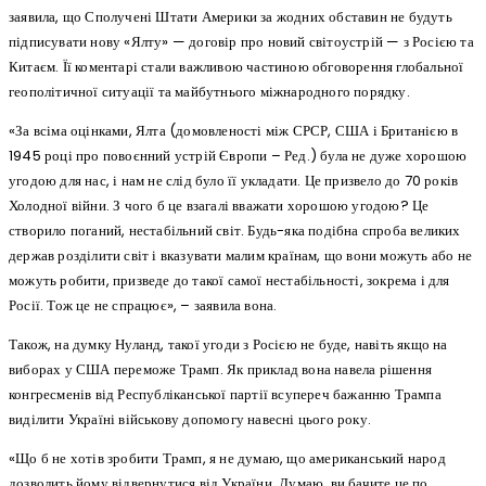
заявила, що Сполучені Штати Америки за жодних обставин не будуть
підписувати нову «Ялту» — договір про новий світоустрій — з Росією та
Китаєм. Її коментарі стали важливою частиною обговорення глобальної
геополітичної ситуації та майбутнього міжнародного порядку.
«За всіма оцінками, Ялта (домовленості між СРСР, США і Британією в
1945 році про повоєнний устрій Європи – Ред.) була не дуже хорошою
угодою для нас, і нам не слід було її укладати. Це призвело до 70 років
Холодної війни. З чого б це взагалі вважати хорошою угодою? Це
створило поганий, нестабільний світ. Будь-яка подібна спроба великих
держав розділити світ і вказувати малим країнам, що вони можуть або не
можуть робити, призведе до такої самої нестабільності, зокрема і для
Росії. Тож це не спрацює», – заявила вона.
Також, на думку Нуланд, такої угоди з Росією не буде, навіть якщо на
виборах у США переможе Трамп. Як приклад вона навела рішення
конгресменів від Республіканської партії всупереч бажанню Трампа
виділити Україні військову допомогу навесні цього року.
«Що б не хотів зробити Трамп, я не думаю, що американський народ
дозволить йому відвернутися від України. Думаю, ви бачите це по