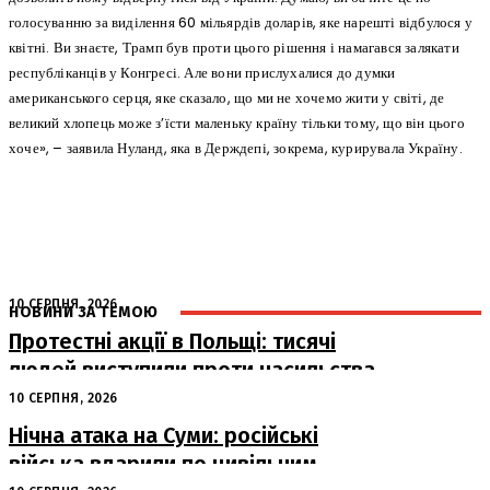
голосуванню за виділення 60 мільярдів доларів, яке нарешті відбулося у
квітні. Ви знаєте, Трамп був проти цього рішення і намагався залякати
республіканців у Конгресі. Але вони прислухалися до думки
американського серця, яке сказало, що ми не хочемо жити у світі, де
великий хлопець може з’їсти маленьку країну тільки тому, що він цього
хоче», – заявила Нуланд, яка в Держдепі, зокрема, курирувала Україну.
10 СЕРПНЯ, 2026
НОВИНИ ЗА ТЕМОЮ
Протестні акції в Польщі: тисячі
людей виступили проти насильства
над українцями
10 СЕРПНЯ, 2026
Нічна атака на Суми: російські
війська вдарили по цивільним