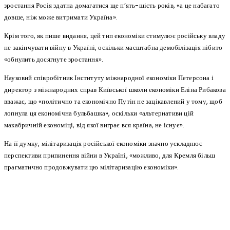
зростання Росія здатна домагатися ще п’ять-шість років, «а це набагато
довше, ніж може витримати Україна».
Крім того, як пише видання, цей тип економіки стимулює російську владу
не закінчувати війну в Україні, оскільки масштабна демобілізація нібито
«обнулить досягнуте зростання».
Науковий співробітник Інституту міжнародної економіки Петерсона і
директор з міжнародних справ Київської школи економіки Еліна Рибакова
вважає, що «політично та економічно Путін не зацікавлений у тому, щоб
лопнула ця економічна бульбашка», оскільки «альтернативи цій
макабричній економіці, від якої виграє вся країна, не існує».
На її думку, мілітаризація російської економіки значно ускладнює
перспективи припинення війни в Україні, «можливо, для Кремля більш
прагматично продовжувати цю мілітаризацію економіки».