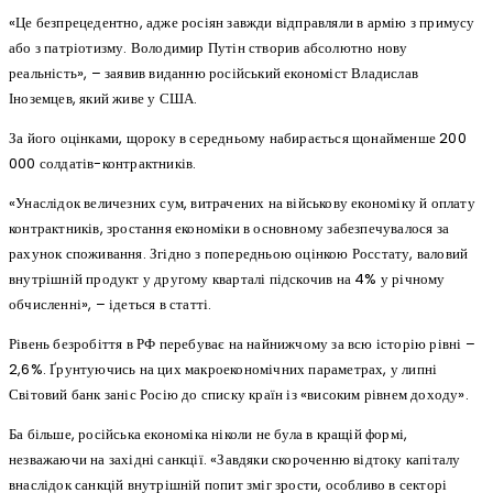
«Це безпрецедентно, адже росіян завжди відправляли в армію з примусу
або з патріотизму. Володимир Путін створив абсолютно нову
реальність», – заявив виданню російський економіст Владислав
Іноземцев, який живе у США.
За його оцінками, щороку в середньому набирається щонайменше 200
000 солдатів-контрактників.
«Унаслідок величезних сум, витрачених на військову економіку й оплату
контрактників, зростання економіки в основному забезпечувалося за
рахунок споживання. Згідно з попередньою оцінкою Росстату, валовий
внутрішній продукт у другому кварталі підскочив на 4% у річному
обчисленні», – ідеться в статті.
Рівень безробіття в РФ перебуває на найнижчому за всю історію рівні –
2,6%. Ґрунтуючись на цих макроекономічних параметрах, у липні
Світовий банк заніс Росію до списку країн із «високим рівнем доходу».
Ба більше, російська економіка ніколи не була в кращій формі,
незважаючи на західні санкції. «Завдяки скороченню відтоку капіталу
внаслідок санкцій внутрішній попит зміг зрости, особливо в секторі