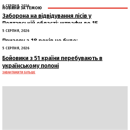
6 СЕРПНЯ, 2026
НОВИНИ ЗА ТЕМОЮ
Заборона на відвідування лісів у
Полтавській області: штрафи до 15
тисяч гривень
5 СЕРПНЯ, 2026
Призову з 18 років не буде:
офіційна позиція Офісу Президента
5 СЕРПНЯ, 2026
Бойовики з 51 країни перебувають в
українському полоні
ЗАВАНТАЖИТИ БІЛЬШЕ
DAILY
INSIDER
Політика
Економіка
Бізнес
Блоги
Світ
Технології
Авто
Арт
Наука