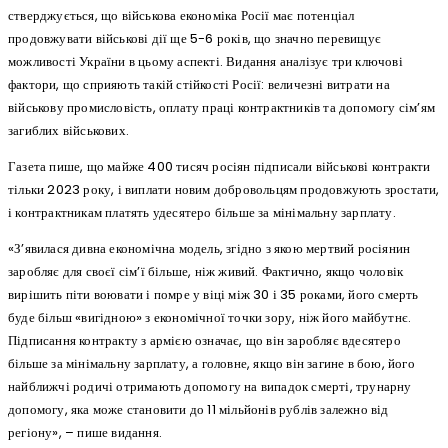
стверджується, що військова економіка Росії має потенціал
продовжувати військові дії ще 5-6 років, що значно перевищує
можливості України в цьому аспекті. Видання аналізує три ключові
фактори, що сприяють такій стійкості Росії: величезні витрати на
військову промисловість, оплату праці контрактників та допомогу сім’ям
загиблих військових.
Газета пише, що майже 400 тисяч росіян підписали військові контракти
тільки 2023 року, і виплати новим добровольцям продовжують зростати,
і контрактникам платять удесятеро більше за мінімальну зарплату.
«З’явилася дивна економічна модель, згідно з якою мертвий росіянин
заробляє для своєї сім’ї більше, ніж живий. Фактично, якщо чоловік
вирішить піти воювати і помре у віці між 30 і 35 роками, його смерть
буде більш «вигідною» з економічної точки зору, ніж його майбутнє.
Підписання контракту з армією означає, що він заробляє вдесятеро
більше за мінімальну зарплату, а головне, якщо він загине в бою, його
найближчі родичі отримають допомогу на випадок смерті, трунарну
допомогу, яка може становити до 11 мільйонів рублів залежно від
регіону», – пише видання.