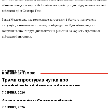
вбивши понад тисячу осіб. Ізраїльська армія, у відповідь, почала активні
військові дії в Секторі Гази.
Заява Медведєва, яка може лише загострити і без того напружену
ситуацію, є показовим прикладом підходу Росії до міжнародних
конфліктів, що ігнорує дипломатичні рішення на користь агресивної
військової риторики.
7 СЕРПНЯ, 2026
НОВИНИ ЗА ТЕМОЮ
Трамп спростував чутки про
конфлікт із міністром оборони та
похвалив його роботу
7 СЕРПНЯ, 2026
Атака дронів у Єкатеринбурзі:
загорівся склад Wildberries
7 СЕРПНЯ, 2026