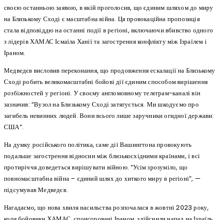
своєю останньою заявою, в якій проголосив, що єдиним шляхом до миру
на Близькому Сході є масштабна війна. Ця провокаційна пропозиція
стала відповіддю на останні події в регіоні, включаючи вбивство одного
з лідерів ХАМАС Ісмаїла Ханії та загострення конфлікту між Ізраїлем і
Іраном.
Медведєв висловив переконання, що продовження ескалації на Близькому
Сході робить великомасштабні бойові дії єдиним способом вирішення
розбіжностей у регіоні. У своєму англомовному телеграм-каналі він
зазначив: “Вузол на Близькому Сході затягується. Ми шкодуємо про
загибель невинних людей. Вони всього лише заручники огидної держави:
США”.
На думку російського політика, саме дії Вашингтона провокують
подальше загострення відносин між близькосхідними країнами, і всі
протиріччя доведеться вирішувати війною. “Усім зрозуміло, що
повномасштабна війна – єдиний шлях до хиткого миру в регіоні”, —
підсумував Медведєв.
Нагадаємо, що нова хвиля насильства розпочалася в жовтні 2023 року,
коли бойовики ХАМАС, спонсоровані Іраном, здійснили напад на Ізраїль,