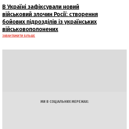
В Україні зафіксували новий
військовий злочин Росії: створення
бойових підрозділів із українських
військовополонених
ЗАВАНТАЖИТИ БІЛЬШЕ
DAILY
INSIDER
Політика
Економіка
Бізнес
Блоги
Світ
Технології
Авто
Арт
Наука
МИ В СОЦІАЛЬНИХ МЕРЕЖАХ: