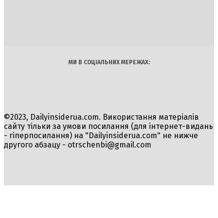
INSIDER
Політика
Економіка
Бізнес
Блоги
Світ
Технології
Авто
Арт
Наука
МИ В СОЦІАЛЬНИХ МЕРЕЖАХ:
©2023, Dailyinsiderua.com. Використання матеріалів
сайту тільки за умови посилання (для інтернет-видань
- гіперпосилання) на "Dailyinsiderua.com" не нижче
другого абзацу -
otrschenbi@gmail.com