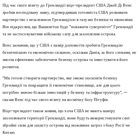
Під час свого візиту до Гренландії віце-президент США Джей Ді Венс
зробив несподівану заяву, підтвердивши готовність США розвивати
партнерство з незалежною Гренландією в галузях безпеки та економіки.
Він підкреслив, що Вашингтон буде “поважати суверенітет” Гренландії
та не застосовуватиме військову силу для захоплення острова.
Венс зазначив, що у США є намір допомогти зробити Гренландію
безпечнішою та економічно сильною, оскільки Данія, за його словами, не
змогла ефективно забезпечити безпеку острова та інвестувати в його
розвиток.
“Ми готові створити партнерство, яке зможе посилити безпеку
Гренландії та покращити її економічне становище, але для цього
потрібно значно більше інвестицій у безпеку та інфраструктуру”, —
сказав Венс під час свого візиту на космічну базу Пітуфік.
Віце-президент також заявив, що хоча США не мають наміру
захоплювати території Гренландії, вони будуть використовувати свої
збройні сили для захисту острова від можливих загроз з боку Росії чи
Китаю.