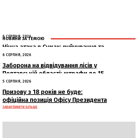
6 СЕРПНЯ, 2026
НОВИНИ ЗА ТЕМОЮ
Нічна атака в Сумах: руйнування та
жертви від російських авіабомб
6 СЕРПНЯ, 2026
Заборона на відвідування лісів у
Полтавській області: штрафи до 15
тисяч гривень
5 СЕРПНЯ, 2026
Призову з 18 років не буде:
офіційна позиція Офісу Президента
ЗАВАНТАЖИТИ БІЛЬШЕ
DAILY