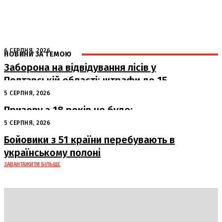
6 СЕРПНЯ, 2026
НОВИНИ ЗА ТЕМОЮ
Заборона на відвідування лісів у
Полтавській області: штрафи до 15
тисяч гривень
5 СЕРПНЯ, 2026
Призову з 18 років не буде:
офіційна позиція Офісу Президента
5 СЕРПНЯ, 2026
Бойовики з 51 країни перебувають в
українському полоні
ЗАВАНТАЖИТИ БІЛЬШЕ
DAILY
INSIDER