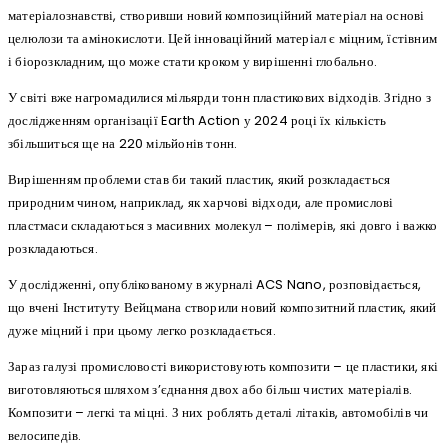
матеріалознавстві, створивши новий композиційний матеріал на основі
целюлози та амінокислоти. Цей інноваційний матеріал є міцним, їстівним
і біорозкладним, що може стати кроком у вирішенні глобально.
У світі вже нагромадилися мільярди тонн пластикових відходів. Згідно з
дослідженням організації Earth Action у 2024 році їх кількість
збільшиться ще на 220 мільйонів тонн.
Вирішенням проблеми став би такий пластик, який розкладається
природним чином, наприклад, як харчові відходи, але промислові
пластмаси складаються з масивних молекул – полімерів, які довго і важко
розкладаються.
У дослідженні, опублікованому в журналі ACS Nano, розповідається,
що вчені Інституту Вейцмана створили новий композитний пластик, який
дуже міцний і при цьому легко розкладається.
Зараз галузі промисловості використовують композити – це пластики, які
виготовляються шляхом з’єднання двох або більш чистих матеріалів.
Композити – легкі та міцні. З них роблять деталі літаків, автомобілів чи
велосипедів.