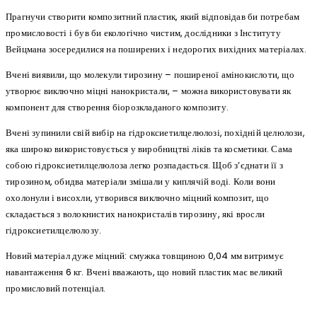
Прагнучи створити композитний пластик, який відповідав би потребам
промисловості і був би екологічно чистим, дослідники з Інституту
Вейцмана зосередилися на поширених і недорогих вихідних матеріалах.
Вчені виявили, що молекули тирозину – поширеної амінокислоти, що
утворює виключно міцні нанокристали, – можна використовувати як
компонент для створення біорозкладаного композиту.
Вчені зупинили свій вибір на гідроксиетилцелюлозі, похідній целюлози,
яка широко використовується у виробництві ліків та косметики. Сама
собою гідроксиетилцелюлоза легко розпадається. Щоб з’єднати її з
тирозином, обидва матеріали змішали у киплячій воді. Коли вони
охолонули і висохли, утворився виключно міцний композит, що
складається з волокнистих нанокристалів тирозину, які вросли
гідроксиетилцелюлозу.
Новий матеріал дуже міцний: смужка товщиною 0,04 мм витримує
навантаження 6 кг. Вчені вважають, що новий пластик має великий
промисловий потенціал.