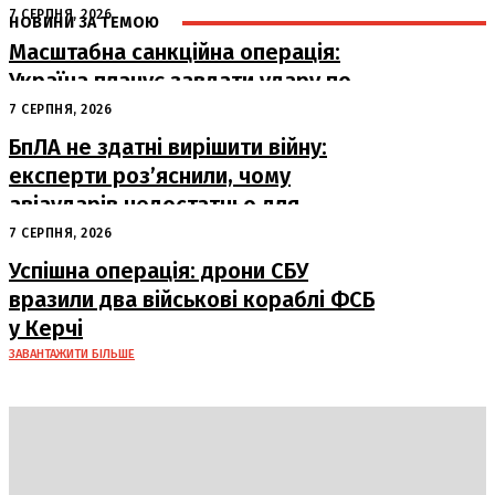
7 СЕРПНЯ, 2026
НОВИНИ ЗА ТЕМОЮ
Масштабна санкційна операція:
Україна планує завдати удару по
російському ВПК
7 СЕРПНЯ, 2026
БпЛА не здатні вирішити війну:
експерти роз’яснили, чому
авіаударів недостатньо для
досягнення миру
7 СЕРПНЯ, 2026
Успішна операція: дрони СБУ
вразили два військові кораблі ФСБ
у Керчі
ЗАВАНТАЖИТИ БІЛЬШЕ
DAILY
INSIDER