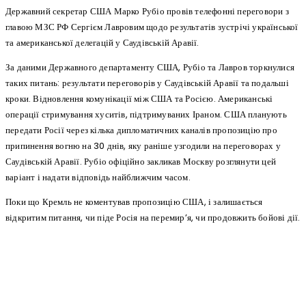
Державний секретар США Марко Рубіо провів телефонні переговори з
главою МЗС РФ Сергієм Лавровим щодо результатів зустрічі української
та американської делегацій у Саудівській Аравії.
За даними Державного департаменту США, Рубіо та Лавров торкнулися
таких питань: результати переговорів у Саудівській Аравії та подальші
кроки. Відновлення комунікації між США та Росією. Американські
операції стримування хуситів, підтримуваних Іраном. США планують
передати Росії через кілька дипломатичних каналів пропозицію про
припинення вогню на 30 днів, яку раніше узгодили на переговорах у
Саудівській Аравії. Рубіо офіційно закликав Москву розглянути цей
варіант і надати відповідь найближчим часом.
Поки що Кремль не коментував пропозицію США, і залишається
відкритим питання, чи піде Росія на перемир’я, чи продовжить бойові дії.