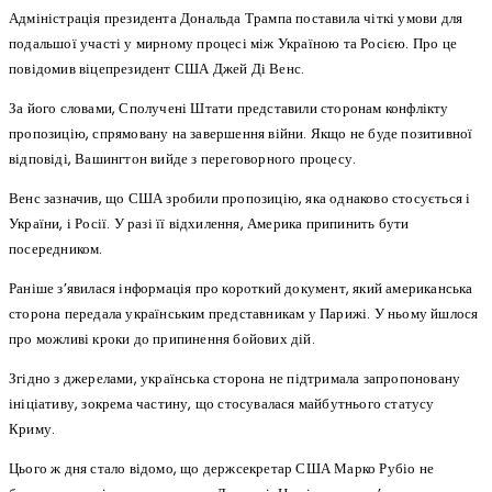
Адміністрація президента Дональда Трампа поставила чіткі умови для
подальшої участі у мирному процесі між Україною та Росією. Про це
повідомив віцепрезидент США Джей Ді Венс.
За його словами, Сполучені Штати представили сторонам конфлікту
пропозицію, спрямовану на завершення війни. Якщо не буде позитивної
відповіді, Вашингтон вийде з переговорного процесу.
Венс зазначив, що США зробили пропозицію, яка однаково стосується і
України, і Росії. У разі її відхилення, Америка припинить бути
посередником.
Раніше з’явилася інформація про короткий документ, який американська
сторона передала українським представникам у Парижі. У ньому йшлося
про можливі кроки до припинення бойових дій.
Згідно з джерелами, українська сторона не підтримала запропоновану
ініціативу, зокрема частину, що стосувалася майбутнього статусу
Криму.
Цього ж дня стало відомо, що держсекретар США Марко Рубіо не