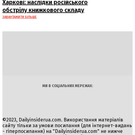
Харкові: наслідки російського
обстрілу книжкового складу
ЗАВАНТАЖИТИ БІЛЬШЕ
DAILY
INSIDER
Політика
Економіка
Бізнес
Блоги
Світ
Технології
Авто
Арт
Наука
МИ В СОЦІАЛЬНИХ МЕРЕЖАХ:
©2023, Dailyinsiderua.com. Використання матеріалів
сайту тільки за умови посилання (для інтернет-видань
- гіперпосилання) на "Dailyinsiderua.com" не нижче