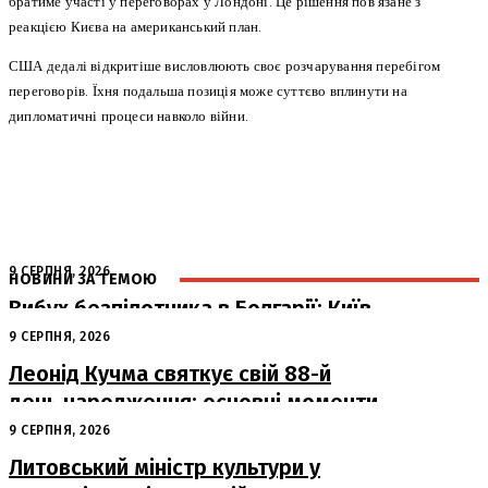
братиме участі у переговорах у Лондоні. Це рішення пов’язане з
реакцією Києва на американський план.
США дедалі відкритіше висловлюють своє розчарування перебігом
переговорів. Їхня подальша позиція може суттєво вплинути на
дипломатичні процеси навколо війни.
9 СЕРПНЯ, 2026
НОВИНИ ЗА ТЕМОЮ
Вибух безпілотника в Болгарії: Київ
готовий до спільного розслідування
9 СЕРПНЯ, 2026
Леонід Кучма святкує свій 88-й
день народження: основні моменти
з життя другого Президента України
9 СЕРПНЯ, 2026
Литовський міністр культури у