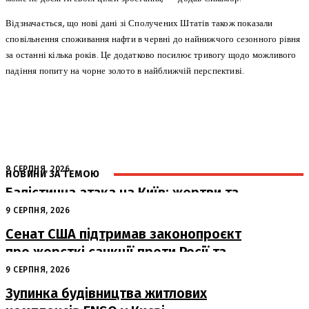
Відзначається, що нові дані зі Сполучених Штатів також показали
сповільнення споживання нафти в червні до найнижчого сезонного рівня
за останні кілька років. Це додатково посилює тривогу щодо можливого
падіння попиту на чорне золото в найближчій перспективі.
9 СЕРПНЯ, 2026
НОВИНИ ЗА ТЕМОЮ
Балістична атака на Київ: жертви та
руйнування
9 СЕРПНЯ, 2026
Сенат США підтримав законопроєкт
про жорсткі санкції проти Росії та
Ірану
9 СЕРПНЯ, 2026
Зупинка будівництва житлових