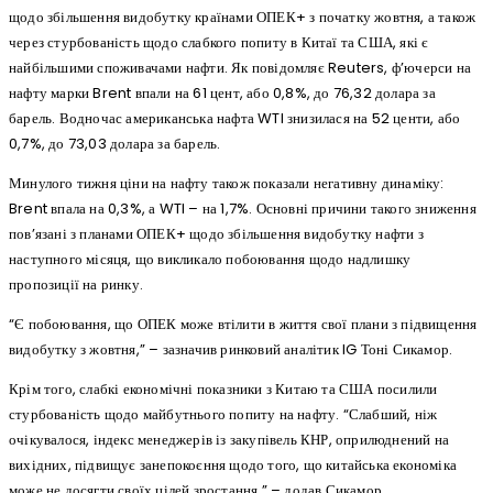
щодо збільшення видобутку країнами ОПЕК+ з початку жовтня, а також
через стурбованість щодо слабкого попиту в Китаї та США, які є
найбільшими споживачами нафти. Як повідомляє Reuters, ф’ючерси на
нафту марки Brent впали на 61 цент, або 0,8%, до 76,32 долара за
барель. Водночас американська нафта WTI знизилася на 52 центи, або
0,7%, до 73,03 долара за барель.
Минулого тижня ціни на нафту також показали негативну динаміку:
Brent впала на 0,3%, а WTI – на 1,7%. Основні причини такого зниження
пов’язані з планами ОПЕК+ щодо збільшення видобутку нафти з
наступного місяця, що викликало побоювання щодо надлишку
пропозиції на ринку.
“Є побоювання, що ОПЕК може втілити в життя свої плани з підвищення
видобутку з жовтня,” – зазначив ринковий аналітик IG Тоні Сикамор.
Крім того, слабкі економічні показники з Китаю та США посилили
стурбованість щодо майбутнього попиту на нафту. “Слабший, ніж
очікувалося, індекс менеджерів із закупівель КНР, оприлюднений на
вихідних, підвищує занепокоєння щодо того, що китайська економіка
може не досягти своїх цілей зростання,” – додав Сикамор.