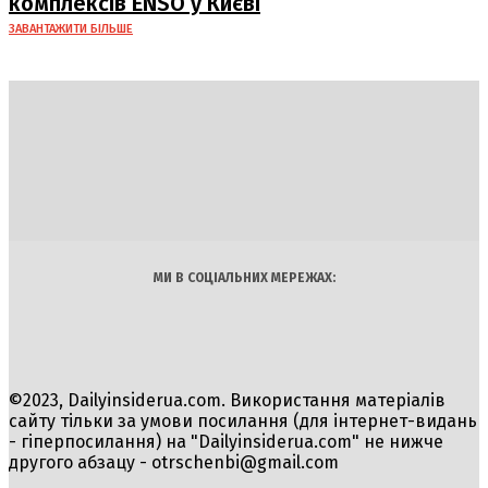
комплексів ENSO у Києві
ЗАВАНТАЖИТИ БІЛЬШЕ
DAILY
INSIDER
Політика
Економіка
Бізнес
Блоги
Світ
Технології
Авто
Арт
Наука
МИ В СОЦІАЛЬНИХ МЕРЕЖАХ:
©2023, Dailyinsiderua.com. Використання матеріалів
сайту тільки за умови посилання (для інтернет-видань
- гіперпосилання) на "Dailyinsiderua.com" не нижче
другого абзацу -
otrschenbi@gmail.com