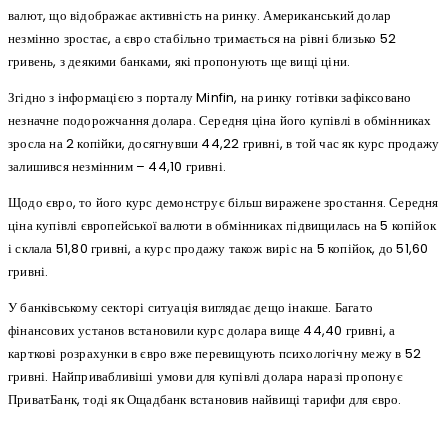
валют, що відображає активність на ринку. Американський долар
незмінно зростає, а євро стабільно тримається на рівні близько 52
гривень, з деякими банками, які пропонують ще вищі ціни.
Згідно з інформацією з порталу Minfin, на ринку готівки зафіксовано
незначне подорожчання долара. Середня ціна його купівлі в обмінниках
зросла на 2 копійки, досягнувши 44,22 гривні, в той час як курс продажу
залишився незмінним – 44,10 гривні.
Щодо євро, то його курс демонструє більш виражене зростання. Середня
ціна купівлі європейської валюти в обмінниках підвищилась на 5 копійок
і склала 51,80 гривні, а курс продажу також виріс на 5 копійок, до 51,60
гривні.
У банківському секторі ситуація виглядає дещо інакше. Багато
фінансових установ встановили курс долара вище 44,40 гривні, а
карткові розрахунки в євро вже перевищують психологічну межу в 52
гривні. Найпривабливіші умови для купівлі долара наразі пропонує
ПриватБанк, тоді як Ощадбанк встановив найвищі тарифи для євро.