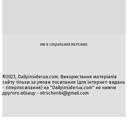
DAILY
INSIDER
Політика
Економіка
Бізнес
Блоги
Світ
Технології
Авто
Арт
Наука
МИ В СОЦІАЛЬНИХ МЕРЕЖАХ:
©2023, Dailyinsiderua.com. Використання матеріалів
сайту тільки за умови посилання (для інтернет-видань
- гіперпосилання) на "Dailyinsiderua.com" не нижче
другого абзацу -
otrschenbi@gmail.com