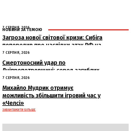
7 СЕРПНЯ, 2026
НОВИНИ ЗА ТЕМОЮ
Загроза нової світової кризи: Сибіга
попередив про наслідки атак РФ на
судна
7 СЕРПНЯ, 2026
Смертоносний удар по
Дніпропетровщині: серед загиблих
– працівники «Укрпошти»
7 СЕРПНЯ, 2026
Михайло Мудрик отримує
можливість збільшити ігровий час у
«Челсі»
ЗАВАНТАЖИТИ БІЛЬШЕ