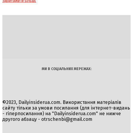
ЗАВАНТАЖИТИ БІЛЬШЕ
DAILY
INSIDER
Політика
Економіка
Бізнес
Блоги
Світ
Технології
Авто
Арт
Наука
МИ В СОЦІАЛЬНИХ МЕРЕЖАХ:
©2023, Dailyinsiderua.com. Використання матеріалів
сайту тільки за умови посилання (для інтернет-видань
- гіперпосилання) на "Dailyinsiderua.com" не нижче
другого абзацу -
otrschenbi@gmail.com