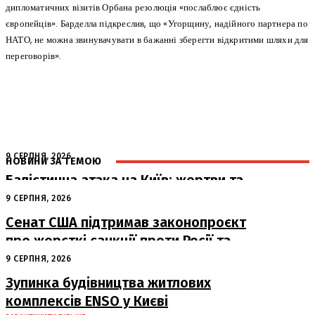
дипломатичних візитів Орбана резолюція «послаблює єдність
європейців». Барделла підкреслив, що «Угорщину, надійного партнера по
НАТО, не можна звинувачувати в бажанні зберегти відкритими шляхи для
переговорів».
9 СЕРПНЯ, 2026
НОВИНИ ЗА ТЕМОЮ
Балістична атака на Київ: жертви та
руйнування
9 СЕРПНЯ, 2026
Сенат США підтримав законопроєкт
про жорсткі санкції проти Росії та
Ірану
9 СЕРПНЯ, 2026
Зупинка будівництва житлових
комплексів ENSO у Києві