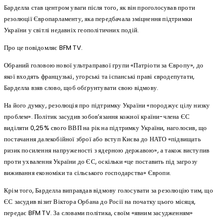
Барделла став центром уваги після того, як він проголосував проти
резолюції Європарламенту, яка передбачала зміцнення підтримки
України у світлі недавніх геополітичних подій.
Про це повідомляє BFM TV.
Обраний головою нової ультраправої групи «Патріоти за Європу», до
якої входять французькі, угорські та іспанські праві євродепутати,
Барделла взяв слово, щоб обґрунтувати свою відмову.
На його думку, резолюція про підтримку України «породжує цілу низку
проблем». Політик засудив зобов’язання кожної країни-члена ЄС
виділяти 0,25% свого ВВП на рік на підтримку України, наголосив, що
постачання далекобійної зброї або вступ Києва до НАТО «підвищать
ризик посилення напруженості з ядерною державою», а також виступив
проти ухвалення України до ЄС, оскільки «це поставить під загрозу
виживання економіки та сільського господарства» Європи.
Крім того, Барделла виправдав відмову голосувати за резолюцію тим, що
ЄС засудив візит Віктора Орбана до Росії на початку цього місяця,
передає BFM TV. За словами політика, своїм «явним засудженням»