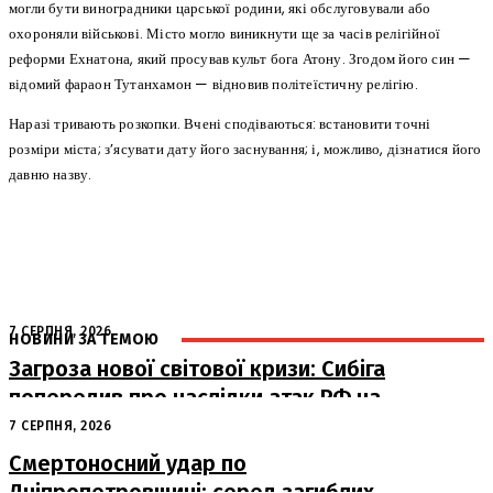
могли бути виноградники царської родини, які обслуговували або
охороняли військові. Місто могло виникнути ще за часів релігійної
реформи Ехнатона, який просував культ бога Атону. Згодом його син —
відомий фараон Тутанхамон — відновив політеїстичну релігію.
Наразі тривають розкопки. Вчені сподіваються: встановити точні
розміри міста; з’ясувати дату його заснування; і, можливо, дізнатися його
давню назву.
7 СЕРПНЯ, 2026
НОВИНИ ЗА ТЕМОЮ
Загроза нової світової кризи: Сибіга
попередив про наслідки атак РФ на
судна
7 СЕРПНЯ, 2026
Смертоносний удар по
Дніпропетровщині: серед загиблих