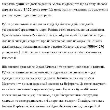
виявлено руїни невідомого раніше міста, збудованого ще в епоху Нового
царства понад 3400 років тому. Це може змінити уявлення про заселення
регіону задовго до приходу греків.
Руїни розташовані за 43 км на захід від Александрії, неподалік
узбережжя Середземного моря. Раніше вчені вважали, що ця місцевість
була заселена лише в IV столітті до н.е., під час елліністичного періоду.
Але нові знахідки свідчать про набагато давніше походження. Аналіз
цегли показав: поселення виникло в період Нового царства (1550–1070
роки до н.е.). Тобто воно існувало вже за часів фараонів Ехнатона та
Рамсеса II.
Що виявили археологи: Храм Рамсеса II та приватні поховальні каплиці.
Руїни ретельно спланованого міста з дренажною системою — для
відведення води та захисту від ерозії. Клеймо на глечику з ім’ям
Мерітатон — доньки фараона Ехнатона та Нефертіті. Це може вказувати
на зв’язок поселення з царською родиною. Це може бути військове
поселення, оточене укріпленнями, з адміністративними спорудами,
храмами та виноградниками, які охороняли солдати. Знахідка глечика з
іменем Мерітатон, за словами дослідників, вказує на те, що в регіоні