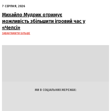
– працівники «Укрпошти»
7 СЕРПНЯ, 2026
Михайло Мудрик отримує
можливість збільшити ігровий час у
«Челсі»
ЗАВАНТАЖИТИ БІЛЬШЕ
DAILY
INSIDER
Політика
Економіка
Бізнес
Блоги
Світ
Технології
Авто
Арт
Наука
МИ В СОЦІАЛЬНИХ МЕРЕЖАХ: