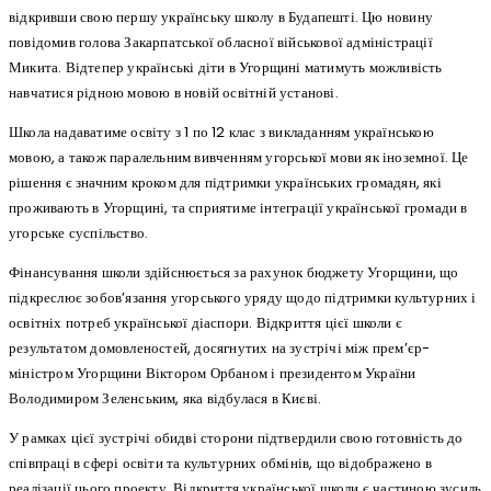
відкривши свою першу українську школу в Будапешті. Цю новину
повідомив голова Закарпатської обласної військової адміністрації
Микита. Відтепер українські діти в Угорщині матимуть можливість
навчатися рідною мовою в новій освітній установі.
Школа надаватиме освіту з 1 по 12 клас з викладанням українською
мовою, а також паралельним вивченням угорської мови як іноземної. Це
рішення є значним кроком для підтримки українських громадян, які
проживають в Угорщині, та сприятиме інтеграції української громади в
угорське суспільство.
Фінансування школи здійснюється за рахунок бюджету Угорщини, що
підкреслює зобов’язання угорського уряду щодо підтримки культурних і
освітніх потреб української діаспори. Відкриття цієї школи є
результатом домовленостей, досягнутих на зустрічі між прем’єр-
міністром Угорщини Віктором Орбаном і президентом України
Володимиром Зеленським, яка відбулася в Києві.
У рамках цієї зустрічі обидві сторони підтвердили свою готовність до
співпраці в сфері освіти та культурних обмінів, що відображено в
реалізації цього проекту. Відкриття української школи є частиною зусиль