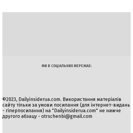
DAILY
INSIDER
Політика
Економіка
Бізнес
Блоги
Світ
Технології
Авто
Арт
Наука
МИ В СОЦІАЛЬНИХ МЕРЕЖАХ:
©2023, Dailyinsiderua.com. Використання матеріалів
сайту тільки за умови посилання (для інтернет-видань
- гіперпосилання) на "Dailyinsiderua.com" не нижче
другого абзацу -
otrschenbi@gmail.com