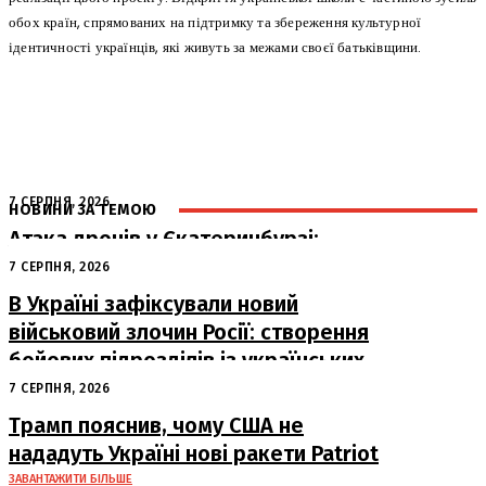
обох країн, спрямованих на підтримку та збереження культурної
ідентичності українців, які живуть за межами своєї батьківщини.
7 СЕРПНЯ, 2026
НОВИНИ ЗА ТЕМОЮ
Атака дронів у Єкатеринбурзі:
загорівся склад Wildberries
7 СЕРПНЯ, 2026
В Україні зафіксували новий
військовий злочин Росії: створення
бойових підрозділів із українських
військовополонених
7 СЕРПНЯ, 2026
Трамп пояснив, чому США не
нададуть Україні нові ракети Patriot
ЗАВАНТАЖИТИ БІЛЬШЕ